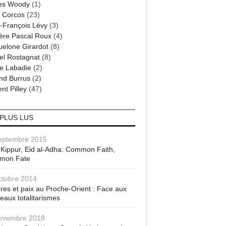
es Woody
(1)
 Corcos
(23)
-François Lévy
(3)
ère Pascal Roux
(4)
elone Girardot
(8)
el Rostagnat
(8)
re Labadie
(2)
nd Burrus
(2)
nt Pilley
(47)
 PLUS LUS
eptembre 2015
Kippur, Eid al-Adha: Common Faith,
mon Fate
ctobre 2014
res et paix au Proche-Orient : Face aux
eaux totalitarismes
ovembre 2018