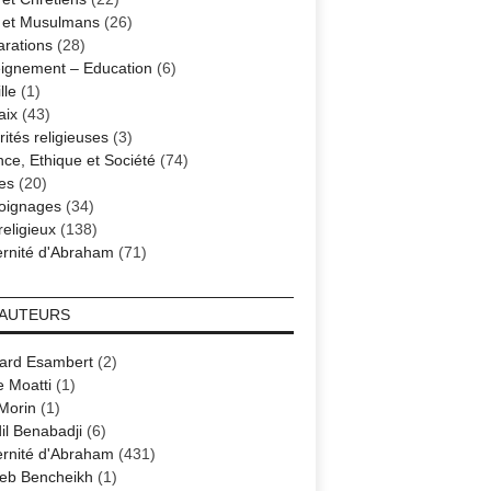
s et Musulmans
(26)
arations
(28)
ignement – Education
(6)
lle
(1)
aix
(43)
ités religieuses
(3)
nce, Ethique et Société
(74)
es
(20)
oignages
(34)
religieux
(138)
ernité d'Abraham
(71)
 AUTEURS
ard Esambert
(2)
e Moatti
(1)
 Morin
(1)
il Benabadji
(6)
ernité d'Abraham
(431)
eb Bencheikh
(1)