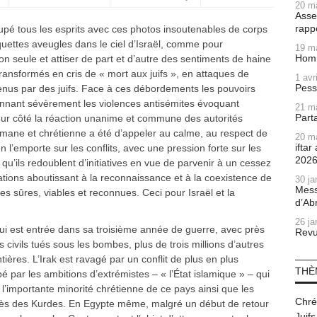
20 m
Asse
rapp
cupé tous les esprits avec ces photos insoutenables de corps
quettes aveugles dans le ciel d’Israël, comme pour
19 m
Homm
ion seule et attiser de part et d’autre des sentiments de haine
ransformés en cris de « mort aux juifs », en attaques de
1 avr
Pess
us par des juifs. Face à ces débordements les pouvoirs
ionnant sévèrement les violences antisémites évoquant
21 m
Part
ur côté la réaction unanime et commune des autorités
mane et chrétienne a été d’appeler au calme, au respect de
20 m
ifta
on l’emporte sur les conflits, avec une pression forte sur les
202
qu’ils redoublent d’initiatives en vue de parvenir à un cessez
ations aboutissant à la reconnaissance et à la coexistence de
30 ja
Mess
es sûres, viables et reconnues. Ceci pour Israël et la
d’Ab
26 ja
qui est entrée dans sa troisième année de guerre, avec près
Revu
civils tués sous les bombes, plus de trois millions d’autres
ntières. L’Irak est ravagé par un conflit de plus en plus
THÈ
bé par les ambitions d’extrémistes – « l’État islamique » – qui
r l’importante minorité chrétienne de ce pays ainsi que les
Chré
uprès des Kurdes. En Egypte même, malgré un début de retour
Juifs