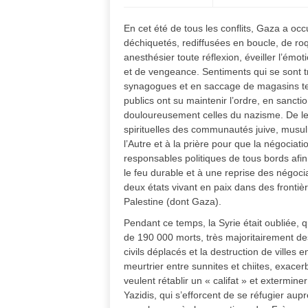
En cet été de tous les conflits, Gaza a oc
déchiquetés, rediffusées en boucle, de ro
anesthésier toute réflexion, éveiller l’émot
et de vengeance. Sentiments qui se sont t
synagogues et en saccage de magasins ten
publics ont su maintenir l’ordre, en sanct
douloureusement celles du nazisme. De le
spirituelles des communautés juive, musul
l’Autre et à la prière pour que la négociati
responsables politiques de tous bords afin 
le feu durable et à une reprise des négoci
deux états vivant en paix dans des frontièr
Palestine (dont Gaza).
Pendant ce temps, la Syrie était oubliée, 
de 190 000 morts, très majoritairement des 
civils déplacés et la destruction de villes e
meurtrier entre sunnites et chiites, exacer
veulent rétablir un « califat » et extermine
Yazidis, qui s’efforcent de se réfugier a