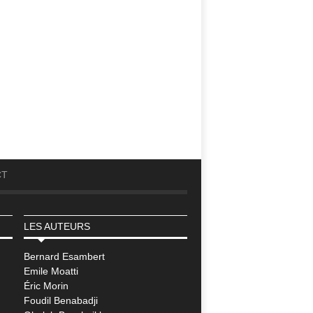
CT
LES AUTEURS
Bernard Esambert
Emile Moatti
Éric Morin
Foudil Benabadji