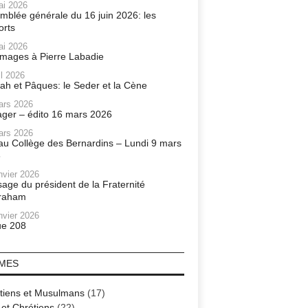
ai 2026
mblée générale du 16 juin 2026: les
orts
ai 2026
ages à Pierre Labadie
il 2026
ah et Pâques: le Seder et la Cène
ars 2026
ager – édito 16 mars 2026
ars 2026
r au Collège des Bernardins – Lundi 9 mars
6
nvier 2026
age du président de la Fraternité
raham
nvier 2026
e 208
MES
tiens et Musulmans
(17)
 et Chrétiens
(22)