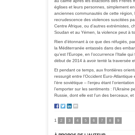
au calme après les exactions des Frères m
églises et leurs personnes, simplement en 
anciennes communautés de cette région, b
recrudescence des violences suscitées par
Centre Afrique, ou d’autres extrémistes, chr
Soudan et au Yémen, la violence peut à tou
Rien d’étonnant à ce que des réfugiés, par 
la Méditerranée entassés dans des embarca
qu’est l’Europe, en l’occurrence l’Italie qui
début de 2014 à avoir tenté la traversée et
Et pendant ce temps, aux frontières orient
ressurgit entre l’Occident Euro-Atlantique 
l’ère soviétique – l’enjeu étant l’orientati
l’emporter sur les sentiments : l’Ukraine p
Russie, dont elle est l’un des berceaux, e
1
2
3
4
5
6
7
8
9