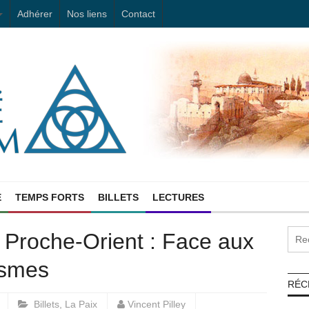
Adhérer
Nos liens
Contact
E
TEMPS FORTS
BILLETS
LECTURES
 Proche-Orient : Face aux
ismes
RÉC
Billets
,
La Paix
Vincent Pilley