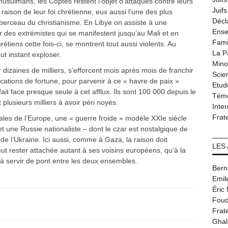
usulmans, les Coptes restent l’objet d’attaques contre leurs
Juif
raison de leur foi chrétienne, eux aussi l’une des plus
Décl
erceau du christianisme. En Libye on assiste à une
Ense
 des extrémistes qui se manifestent jusqu’au Mali et en
Fami
étiens cette fois-ci, se montrent tout aussi violents. Au
La P
t instant exploser.
Minor
dizaines de milliers, s’efforcent mois après mois de franchir
Scie
tions de fortune, pour parvenir à ce « havre de paix »
Etud
 fait face presque seule à cet afflux. Ils sont 100 000 depuis le
Tém
 plusieurs milliers à avoir péri noyés.
Inter
Frat
ales de l’Europe, une « guerre froide » modèle XXIe siècle
et une Russie nationaliste – dont le czar est nostalgique de
on de l’Ukraine. Ici aussi, comme à Gaza, la raison doit
LES
eut rester attachée autant à ses voisins européens, qu’à la
t à servir de pont entre les deux ensembles.
Bern
Emil
Éric
Foud
Frat
Ghal