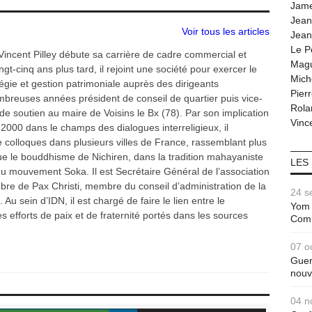
Jam
Jean
Voir tous les articles
Jean
Le P
Vincent Pilley débute sa carrière de cadre commercial et
Magu
gt-cinq ans plus tard, il rejoint une société pour exercer le
Mich
tégie et gestion patrimoniale auprès des dirigeants
Pier
ombreuses années président de conseil de quartier puis vice-
Rola
de soutien au maire de Voisins le Bx (78). Par son implication
Vince
2000 dans le champs des dialogues interreligieux, il
colloques dans plusieurs villes de France, rassemblant plus
que le bouddhisme de Nichiren, dans la tradition mahayaniste
LES
du mouvement Soka. Il est Secrétaire Général de l’association
re de Pax Christi, membre du conseil d’administration de la
24 s
 Au sein d’IDN, il est chargé de faire le lien entre le
Yom 
 efforts de paix et de fraternité portés dans les sources
Com
07 o
Guer
nouv
04 n