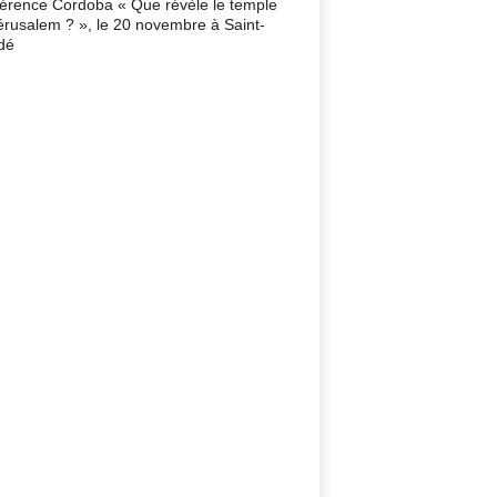
érence Cordoba « Que révèle le temple
érusalem ? », le 20 novembre à Saint-
dé