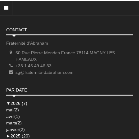
CONTACT
Fraternité d'Abraham
60 Rue Pierre Mendes France 78114 MAGNY LES
HAMEAUX
+33 1 45 49 46 33
sg@fraternite-dabraham.com
PAR DATE
▼
2026 (7)
mai(2)
avril(1)
mars(2)
janvier(2)
►
2025 (20)