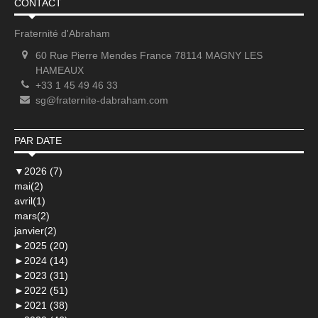
CONTACT
Fraternité d'Abraham
60 Rue Pierre Mendes France 78114 MAGNY LES
HAMEAUX
+33 1 45 49 46 33
sg@fraternite-dabraham.com
PAR DATE
▼
2026 (7)
mai(2)
avril(1)
mars(2)
janvier(2)
►
2025 (20)
►
2024 (14)
►
2023 (31)
►
2022 (51)
►
2021 (38)