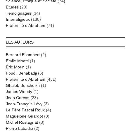
Science, Ethique et Société
(74)
Etudes
(20)
Témoignages
(34)
Interreligieux
(138)
Fraternité d'Abraham
(71)
LES AUTEURS
Bernard Esambert
(2)
Emile Moatti
(1)
Éric Morin
(1)
Foudil Benabadji
(6)
Fraternité d'Abraham
(431)
Ghaleb Bencheikh
(1)
James Woody
(1)
Jean Corcos
(23)
Jean-François Lévy
(3)
Le Père Pascal Roux
(4)
Maguelone Girardot
(8)
Michel Rostagnat
(8)
Pierre Labadie
(2)