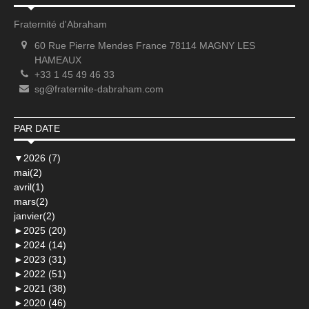
Fraternité d'Abraham
60 Rue Pierre Mendes France 78114 MAGNY LES
HAMEAUX
+33 1 45 49 46 33
sg@fraternite-dabraham.com
PAR DATE
▼
2026 (7)
mai(2)
avril(1)
mars(2)
janvier(2)
►
2025 (20)
►
2024 (14)
►
2023 (31)
►
2022 (51)
►
2021 (38)
►
2020 (46)