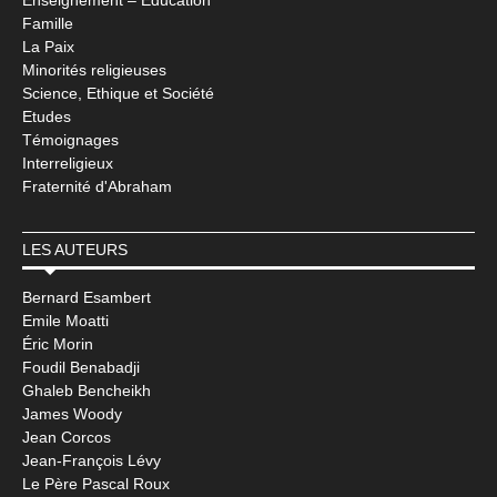
Enseignement – Education
Famille
La Paix
Minorités religieuses
Science, Ethique et Société
Etudes
Témoignages
Interreligieux
Fraternité d'Abraham
LES AUTEURS
Bernard Esambert
Emile Moatti
Éric Morin
Foudil Benabadji
Ghaleb Bencheikh
James Woody
Jean Corcos
Jean-François Lévy
Le Père Pascal Roux