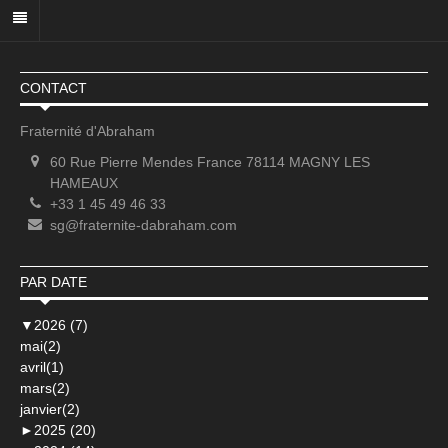
CONTACT
Fraternité d'Abraham
60 Rue Pierre Mendes France 78114 MAGNY LES
HAMEAUX
+33 1 45 49 46 33
sg@fraternite-dabraham.com
PAR DATE
▼
2026 (7)
mai(2)
avril(1)
mars(2)
janvier(2)
►
2025 (20)