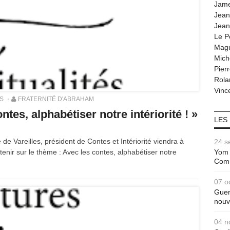
Jam
Jean
Jean
Le P
Magu
Mich
Pier
Rola
Vince
S
FRATERNITÉ D'ABRAHAM
tes, alphabétiser notre intériorité ! »
LES
de Vareilles, président de Contes et Intériorité viendra à
24 s
etenir sur le thème : Avec les contes, alphabétiser notre
Yom 
Com
07 o
Guer
nouv
04 n