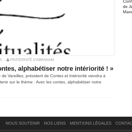
Conf
de J
Man
S
FRATERNITÉ D'ABRAHAM
tes, alphabétiser notre intériorité ! »
de Vareilles, président de Contes et Intériorité viendra à
etenir sur le thème : Avec les contes, alphabétiser notre
NOUS SOUTENIR
NOS LIENS
MENTIONS LÉGALES
CONTA