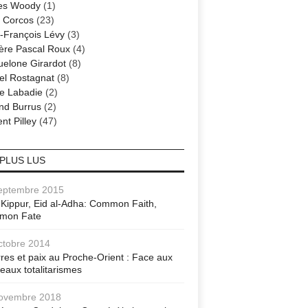
es Woody
(1)
 Corcos
(23)
-François Lévy
(3)
ère Pascal Roux
(4)
elone Girardot
(8)
el Rostagnat
(8)
re Labadie
(2)
nd Burrus
(2)
nt Pilley
(47)
 PLUS LUS
eptembre 2015
Kippur, Eid al-Adha: Common Faith,
mon Fate
ctobre 2014
res et paix au Proche-Orient : Face aux
eaux totalitarismes
ovembre 2018