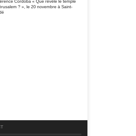
érence Cordoba « Que révèle le temple
érusalem ? », le 20 novembre à Saint-
dé
CT