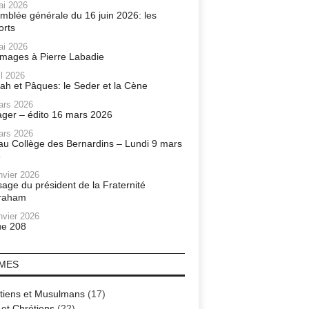
ai 2026
mblée générale du 16 juin 2026: les
orts
ai 2026
ages à Pierre Labadie
il 2026
ah et Pâques: le Seder et la Cène
ars 2026
ager – édito 16 mars 2026
ars 2026
r au Collège des Bernardins – Lundi 9 mars
6
nvier 2026
age du président de la Fraternité
raham
nvier 2026
e 208
MES
tiens et Musulmans
(17)
 et Chrétiens
(22)