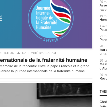
20 m
Asse
rapp
19 m
Homm
1 avr
Pess
21 m
Part
20 m
ifta
RELIGIEUX
FRATERNITÉ D'ABRAHAM
202
ternationale de la fraternité humaine
30 ja
Mess
 mémoire de la rencontre entre le pape François et le grand
d’Ab
ébrée la journée internationale de la fraternité humaine.
26 ja
Revu
THÈ
Chré
Juifs