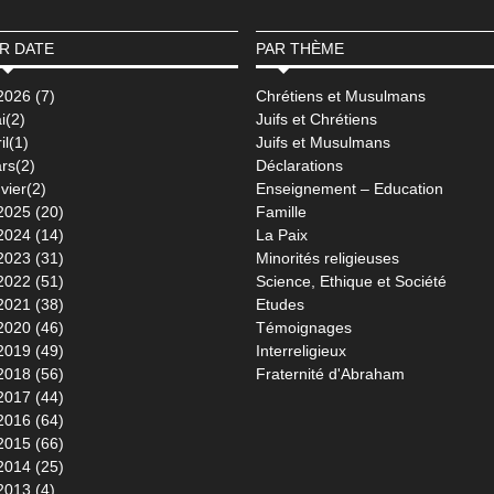
R DATE
PAR THÈME
2026 (7)
Chrétiens et Musulmans
i(2)
Juifs et Chrétiens
il(1)
Juifs et Musulmans
rs(2)
Déclarations
vier(2)
Enseignement – Education
2025 (20)
Famille
2024 (14)
La Paix
2023 (31)
Minorités religieuses
2022 (51)
Science, Ethique et Société
2021 (38)
Etudes
2020 (46)
Témoignages
2019 (49)
Interreligieux
2018 (56)
Fraternité d'Abraham
2017 (44)
2016 (64)
2015 (66)
2014 (25)
2013 (4)