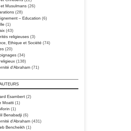
s et Musulmans
(26)
arations
(28)
ignement – Education
(6)
lle
(1)
aix
(43)
ités religieuses
(3)
nce, Ethique et Société
(74)
es
(20)
oignages
(34)
religieux
(138)
ernité d'Abraham
(71)
 AUTEURS
ard Esambert
(2)
e Moatti
(1)
 Morin
(1)
il Benabadji
(6)
ernité d'Abraham
(431)
eb Bencheikh
(1)