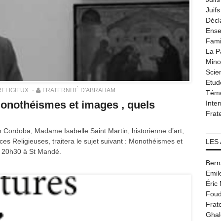
Juif
Décl
Ense
Fami
La P
Minor
Scie
Etud
RELIGIEUX
FRATERNITÉ D'ABRAHAM
Tém
onothéismes et images , quels
Inter
Frat
n Cordoba, Madame Isabelle Saint Martin, historienne d’art,
ces Religieuses, traitera le sujet suivant : Monothéismes et
LES
à 20h30 à St Mandé.
Bern
Emil
Éric
Foud
Frat
Ghal