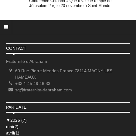
Conférence Cordoba « Que révèle le temple de
Jérusalem ? », le 20 novembre à Saint-Mandé
CONTACT
Fraternité d'Abraham
60 Rue Pierre Mendes France 78114 MAGNY LES
HAMEAUX
+33 1 45 49 46 33
sg@fraternite-dabraham.com
PAR DATE
▼
2026 (7)
mai(2)
avril(1)