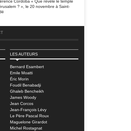
érence Cordoba « Que révèle le temple
érusalem ? », le 20 novembre à Saint-
dé
CT
LES AUTEURS
Bernard Esambert
Emile Moatti
Éric Morin
Foudil Benabadji
Ghaleb Bencheikh
James Woody
Jean Corcos
Jean-François Lévy
Le Père Pascal Roux
Maguelone Girardot
Michel Rostagnat