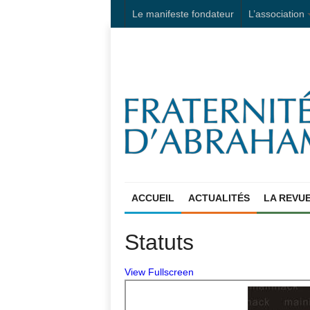
Le manifeste fondateur
L’association
ACCUEIL
ACTUALITÉS
LA REVU
Statuts
View Fullscreen