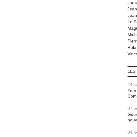
Jam
Jean
Jean
Le P
Magu
Mich
Pier
Rola
Vince
LES
24 s
Yom 
Com
07 o
Guer
nouv
04 n