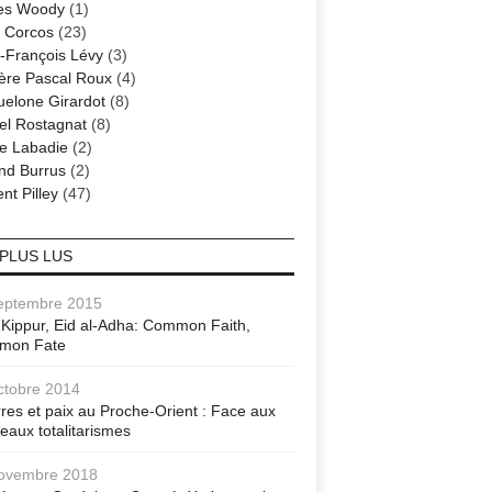
es Woody
(1)
 Corcos
(23)
-François Lévy
(3)
ère Pascal Roux
(4)
elone Girardot
(8)
el Rostagnat
(8)
re Labadie
(2)
nd Burrus
(2)
nt Pilley
(47)
 PLUS LUS
eptembre 2015
Kippur, Eid al-Adha: Common Faith,
mon Fate
ctobre 2014
res et paix au Proche-Orient : Face aux
eaux totalitarismes
ovembre 2018