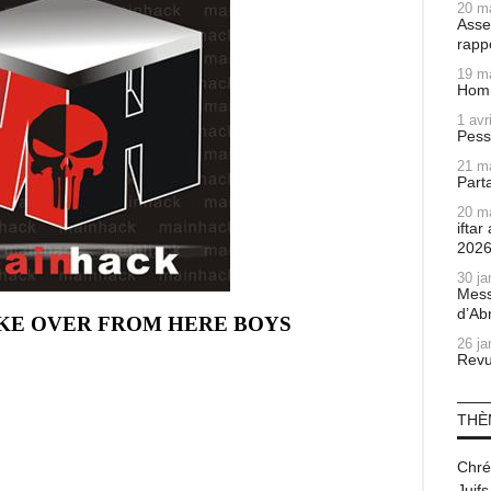
20 m
Asse
rapp
19 m
Homm
1 avr
Pess
21 m
Part
20 m
ifta
202
30 ja
Mess
d’Ab
26 ja
Revu
THÈ
Chré
Juifs