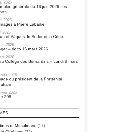
ai 2026
mblée générale du 16 juin 2026: les
orts
ai 2026
ages à Pierre Labadie
il 2026
ah et Pâques: le Seder et la Cène
ars 2026
ager – édito 16 mars 2026
ars 2026
r au Collège des Bernardins – Lundi 9 mars
6
nvier 2026
age du président de la Fraternité
raham
nvier 2026
e 208
MES
tiens et Musulmans
(17)
 et Chrétiens
(22)