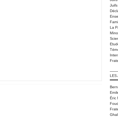
Juif
Décl
Ense
Fami
La P
Minor
Scie
Etud
Tém
Inter
Frat
LES
Bern
Emil
Éric
Foud
Frat
Ghal