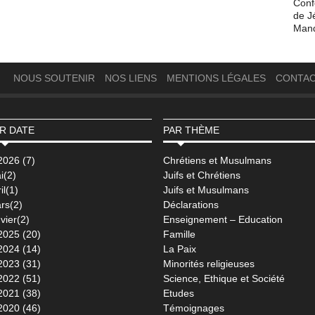
Conf
de J
Man
NOUS SOUTENIR
NOS LIENS
MENTIONS LÉGALES
CONTA
R DATE
PAR THÈME
2026 (7)
Chrétiens et Musulmans
i(2)
Juifs et Chrétiens
il(1)
Juifs et Musulmans
rs(2)
Déclarations
vier(2)
Enseignement – Education
2025 (20)
Famille
2024 (14)
La Paix
2023 (31)
Minorités religieuses
2022 (51)
Science, Ethique et Société
2021 (38)
Etudes
2020 (46)
Témoignages