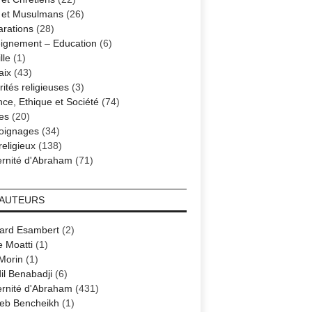
s et Musulmans
(26)
arations
(28)
ignement – Education
(6)
lle
(1)
aix
(43)
ités religieuses
(3)
nce, Ethique et Société
(74)
es
(20)
oignages
(34)
religieux
(138)
ernité d'Abraham
(71)
 AUTEURS
ard Esambert
(2)
e Moatti
(1)
 Morin
(1)
il Benabadji
(6)
ernité d'Abraham
(431)
eb Bencheikh
(1)