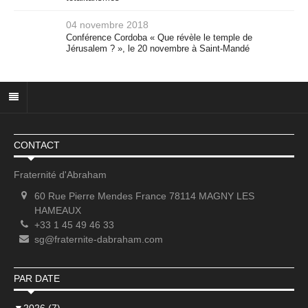
04 novembre 2018
Conférence Cordoba « Que révèle le temple de
Jérusalem ? », le 20 novembre à Saint-Mandé
CONTACT
Fraternité d'Abraham
60 Rue Pierre Mendes France 78114 MAGNY LES
HAMEAUX
+33 1 45 49 46 33
sg@fraternite-dabraham.com
PAR DATE