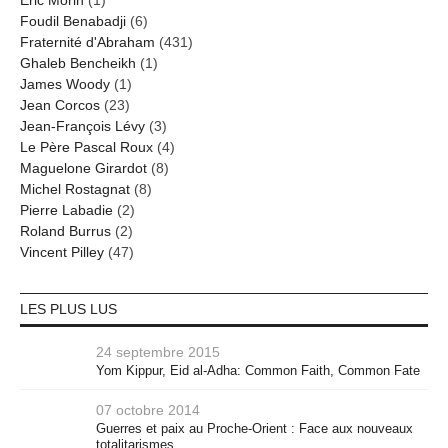
Éric Morin
(1)
Foudil Benabadji
(6)
Fraternité d'Abraham
(431)
Ghaleb Bencheikh
(1)
James Woody
(1)
Jean Corcos
(23)
Jean-François Lévy
(3)
Le Père Pascal Roux
(4)
Maguelone Girardot
(8)
Michel Rostagnat
(8)
Pierre Labadie
(2)
Roland Burrus
(2)
Vincent Pilley
(47)
LES PLUS LUS
24 septembre 2015
Yom Kippur, Eid al-Adha: Common Faith, Common Fate
07 octobre 2014
Guerres et paix au Proche-Orient : Face aux nouveaux
totalitarismes