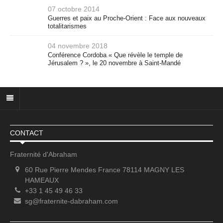
07 octobre 2014
Guerres et paix au Proche-Orient : Face aux nouveaux
totalitarismes
04 novembre 2018
Conférence Cordoba « Que révèle le temple de
Jérusalem ? », le 20 novembre à Saint-Mandé
CONTACT
Fraternité d'Abraham
60 Rue Pierre Mendes France 78114 MAGNY LES
HAMEAUX
+33 1 45 49 46 33
sg@fraternite-dabraham.com