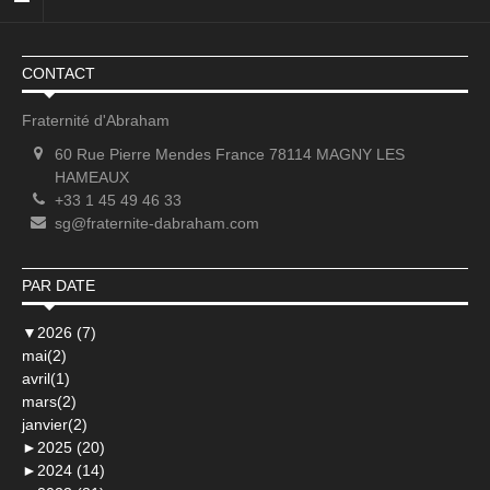
CONTACT
Fraternité d'Abraham
60 Rue Pierre Mendes France 78114 MAGNY LES
HAMEAUX
+33 1 45 49 46 33
sg@fraternite-dabraham.com
PAR DATE
▼
2026 (7)
mai(2)
avril(1)
mars(2)
janvier(2)
►
2025 (20)
►
2024 (14)