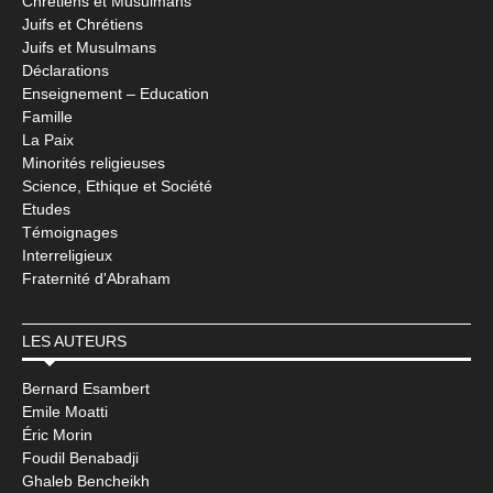
Chrétiens et Musulmans
Juifs et Chrétiens
Juifs et Musulmans
Déclarations
Enseignement – Education
Famille
La Paix
Minorités religieuses
Science, Ethique et Société
Etudes
Témoignages
Interreligieux
Fraternité d'Abraham
LES AUTEURS
Bernard Esambert
Emile Moatti
Éric Morin
Foudil Benabadji
Ghaleb Bencheikh