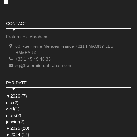
CONTACT
Fraternité d'Abraham
60 Rue Pierre Mendes France 78114 MAGNY LES
HAMEAUX
+33 1 45 49 46 33
sg@fraternite-dabraham.com
PAR DATE
▼
2026 (7)
mai(2)
avril(1)
mars(2)
janvier(2)
►
2025 (20)
►
2024 (14)