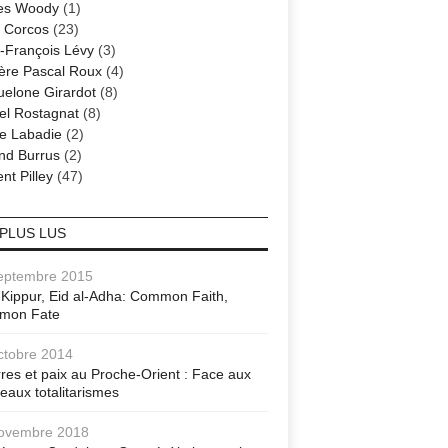
es Woody
(1)
 Corcos
(23)
-François Lévy
(3)
ère Pascal Roux
(4)
elone Girardot
(8)
el Rostagnat
(8)
re Labadie
(2)
nd Burrus
(2)
nt Pilley
(47)
 PLUS LUS
eptembre 2015
Kippur, Eid al-Adha: Common Faith,
mon Fate
ctobre 2014
res et paix au Proche-Orient : Face aux
eaux totalitarismes
ovembre 2018