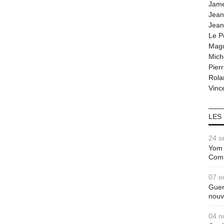
Jam
Jean
Jean
Le P
Magu
Mich
Pier
Rola
Vince
LES
24 s
Yom 
Com
07 o
Guer
nouv
04 n