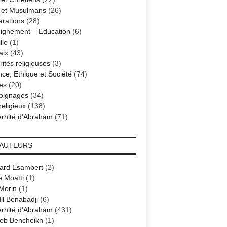
s et Musulmans
(26)
arations
(28)
ignement – Education
(6)
lle
(1)
aix
(43)
ités religieuses
(3)
nce, Ethique et Société
(74)
es
(20)
oignages
(34)
religieux
(138)
ernité d'Abraham
(71)
 AUTEURS
ard Esambert
(2)
e Moatti
(1)
 Morin
(1)
il Benabadji
(6)
ernité d'Abraham
(431)
eb Bencheikh
(1)