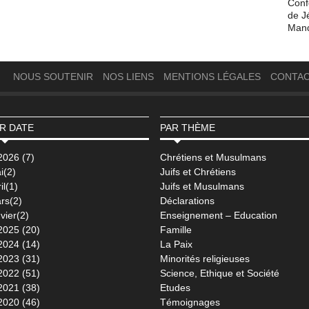
Conf
de J
Man
NOUS SOUTENIR
NOS LIENS
MENTIONS LÉGALES
CONTA
R DATE
PAR THÈME
2026 (7)
Chrétiens et Musulmans
i(2)
Juifs et Chrétiens
il(1)
Juifs et Musulmans
rs(2)
Déclarations
vier(2)
Enseignement – Education
2025 (20)
Famille
2024 (14)
La Paix
2023 (31)
Minorités religieuses
2022 (51)
Science, Ethique et Société
2021 (38)
Etudes
2020 (46)
Témoignages