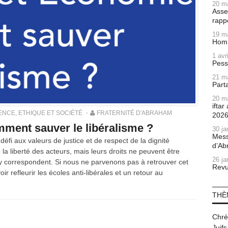
20 m
Asse
rapp
19 m
Homm
1 avr
Pess
21 m
Part
20 m
ifta
ENCE, ETHIQUE ET SOCIÉTÉ
FRATERNITÉ D'ABRAHAM
202
mment sauver le libéralisme ?
30 ja
Mess
défi aux valeurs de justice et de respect de la dignité
d’Ab
la liberté des acteurs, mais leurs droits ne peuvent être
26 ja
 y correspondent. Si nous ne parvenons pas à retrouver cet
Revu
ir refleurir les écoles anti-libérales et un retour au
THÈ
Chré
Juifs