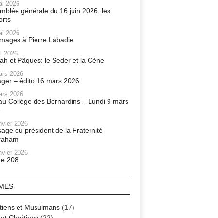
ai 2026
mblée générale du 16 juin 2026: les
orts
ai 2026
ages à Pierre Labadie
il 2026
ah et Pâques: le Seder et la Cène
ars 2026
ager – édito 16 mars 2026
ars 2026
r au Collège des Bernardins – Lundi 9 mars
6
nvier 2026
age du président de la Fraternité
raham
nvier 2026
e 208
MES
tiens et Musulmans
(17)
 et Chrétiens
(22)