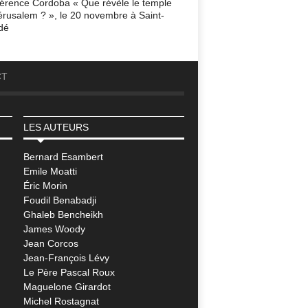
érence Cordoba « Que révèle le temple
érusalem ? », le 20 novembre à Saint-
dé
CT
LES AUTEURS
Bernard Esambert
Emile Moatti
Éric Morin
Foudil Benabadji
Ghaleb Bencheikh
James Woody
Jean Corcos
Jean-François Lévy
Le Père Pascal Roux
Maguelone Girardot
Michel Rostagnat