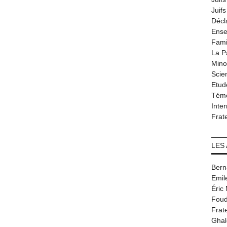
Juif
Décl
Ense
Fami
La P
Minor
Scie
Etud
Tém
Inter
Frat
LES
Bern
Emil
Éric
Foud
Frat
Ghal