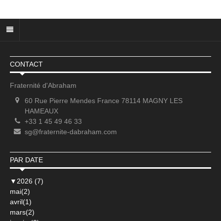
CONTACT
Fraternité d'Abraham
60 Rue Pierre Mendes France 78114 MAGNY LES
HAMEAUX
+33 1 45 49 46 33
sg@fraternite-dabraham.com
PAR DATE
▼
2026 (7)
mai(2)
avril(1)
mars(2)