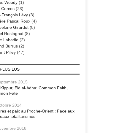
es Woody
(1)
 Corcos
(23)
-François Lévy
(3)
ère Pascal Roux
(4)
elone Girardot
(8)
el Rostagnat
(8)
re Labadie
(2)
nd Burrus
(2)
nt Pilley
(47)
 PLUS LUS
eptembre 2015
Kippur, Eid al-Adha: Common Faith,
mon Fate
ctobre 2014
res et paix au Proche-Orient : Face aux
eaux totalitarismes
ovembre 2018