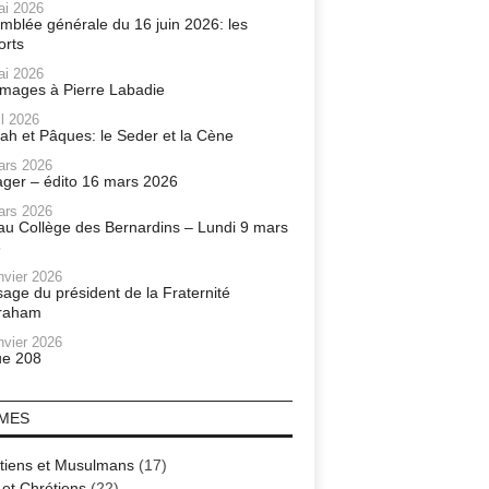
ai 2026
mblée générale du 16 juin 2026: les
orts
ai 2026
ages à Pierre Labadie
il 2026
ah et Pâques: le Seder et la Cène
ars 2026
ager – édito 16 mars 2026
ars 2026
r au Collège des Bernardins – Lundi 9 mars
6
nvier 2026
age du président de la Fraternité
raham
nvier 2026
e 208
MES
tiens et Musulmans
(17)
 et Chrétiens
(22)