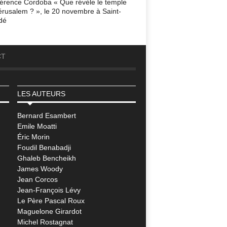
érence Cordoba « Que révèle le temple
érusalem ? », le 20 novembre à Saint-
dé
CT
LES AUTEURS
Bernard Esambert
Emile Moatti
Éric Morin
Foudil Benabadji
Ghaleb Bencheikh
James Woody
Jean Corcos
Jean-François Lévy
Le Père Pascal Roux
Maguelone Girardot
Michel Rostagnat