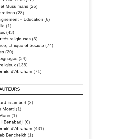
s et Musulmans
(26)
arations
(28)
ignement – Education
(6)
lle
(1)
aix
(43)
ités religieuses
(3)
nce, Ethique et Société
(74)
es
(20)
oignages
(34)
religieux
(138)
ernité d'Abraham
(71)
 AUTEURS
ard Esambert
(2)
e Moatti
(1)
 Morin
(1)
il Benabadji
(6)
ernité d'Abraham
(431)
eb Bencheikh
(1)