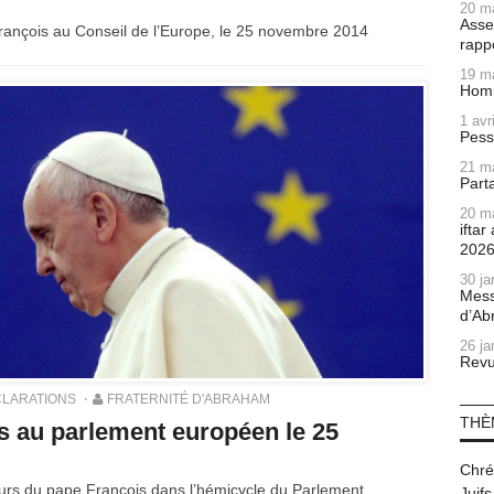
20 m
Asse
François au Conseil de l’Europe, le 25 novembre 2014
rapp
19 m
Homm
1 avr
Pess
21 m
Part
20 m
ifta
202
30 ja
Mess
d’Ab
26 ja
Revu
LARATIONS
FRATERNITÉ D'ABRAHAM
THÈ
s au parlement européen le 25
Chré
cours du pape François dans l’hémicycle du Parlement
Juifs