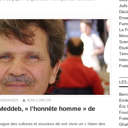
Juif
Décl
Ense
Fami
La P
Minor
Scie
Etud
Tém
Inter
Frat
LES
Bern
Emil
OIGNAGES
JEAN CORCOS
Éric
eddeb, « l’honnête homme » de
Foud
Frat
ogue des cultures et soucieux de voir vivre un « Islam des
Ghal