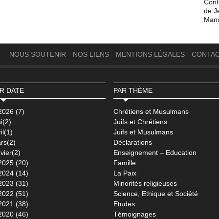
Conf
de J
Man
NOUS SOUTENIR
NOS LIENS
MENTIONS LÉGALES
CONTA
R DATE
PAR THÈME
2026 (7)
Chrétiens et Musulmans
i(2)
Juifs et Chrétiens
il(1)
Juifs et Musulmans
rs(2)
Déclarations
vier(2)
Enseignement – Education
2025 (20)
Famille
2024 (14)
La Paix
2023 (31)
Minorités religieuses
2022 (51)
Science, Ethique et Société
2021 (38)
Etudes
2020 (46)
Témoignages