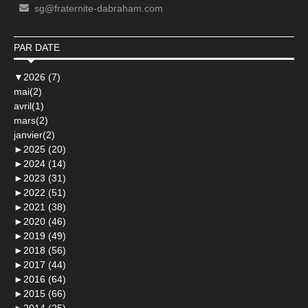
sg@fraternite-dabraham.com
PAR DATE
▼
2026 (7)
mai(2)
avril(1)
mars(2)
janvier(2)
►
2025 (20)
►
2024 (14)
►
2023 (31)
►
2022 (51)
►
2021 (38)
►
2020 (46)
►
2019 (49)
►
2018 (56)
►
2017 (44)
►
2016 (64)
►
2015 (66)
►
2014 (25)