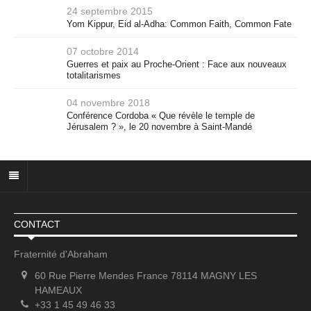
24 septembre 2015
Yom Kippur, Eid al-Adha: Common Faith, Common Fate
07 octobre 2014
Guerres et paix au Proche-Orient : Face aux nouveaux
totalitarismes
04 novembre 2018
Conférence Cordoba « Que révèle le temple de
Jérusalem ? », le 20 novembre à Saint-Mandé
CONTACT
Fraternité d'Abraham
60 Rue Pierre Mendes France 78114 MAGNY LES
HAMEAUX
+33 1 45 49 46 33