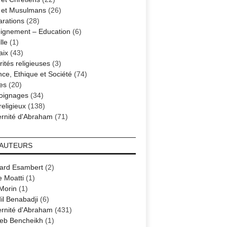
s et Musulmans
(26)
arations
(28)
ignement – Education
(6)
lle
(1)
aix
(43)
ités religieuses
(3)
nce, Ethique et Société
(74)
es
(20)
oignages
(34)
religieux
(138)
ernité d'Abraham
(71)
 AUTEURS
ard Esambert
(2)
e Moatti
(1)
 Morin
(1)
il Benabadji
(6)
ernité d'Abraham
(431)
eb Bencheikh
(1)