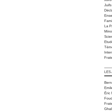
Juif
Décl
Ense
Fami
La P
Minor
Scie
Etud
Tém
Inter
Frat
LES
Bern
Emil
Éric
Foud
Frat
Ghal