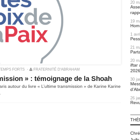
20 m
Asse
rapp
19 m
Homm
1 avr
Pess
21 m
Part
20 m
ifta
TEMPS FORTS
FRATERNITÉ D'ABRAHAM
202
smission » : témoignage de la Shoah
30 ja
Mess
is autour du livre « L’ultime transmission » de Karine Karine
d’Ab
.
26 ja
Revu
THÈ
Chré
Juifs