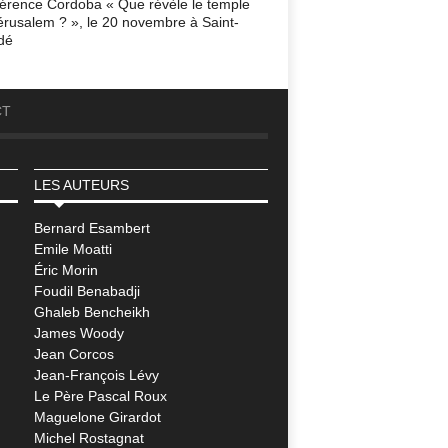
érence Cordoba « Que révèle le temple
érusalem ? », le 20 novembre à Saint-
dé
CT
LES AUTEURS
Bernard Esambert
Emile Moatti
Éric Morin
Foudil Benabadji
Ghaleb Bencheikh
James Woody
Jean Corcos
Jean-François Lévy
Le Père Pascal Roux
Maguelone Girardot
Michel Rostagnat