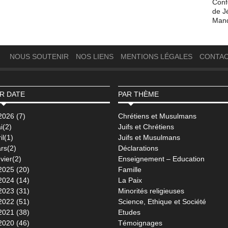
Conf
de J
Man
NOUS SOUTENIR
NOS LIENS
MENTIONS LÉGALES
CONTA
R DATE
PAR THÈME
2026 (7)
Chrétiens et Musulmans
i(2)
Juifs et Chrétiens
il(1)
Juifs et Musulmans
rs(2)
Déclarations
vier(2)
Enseignement – Education
2025 (20)
Famille
2024 (14)
La Paix
2023 (31)
Minorités religieuses
2022 (51)
Science, Ethique et Société
2021 (38)
Etudes
2020 (46)
Témoignages