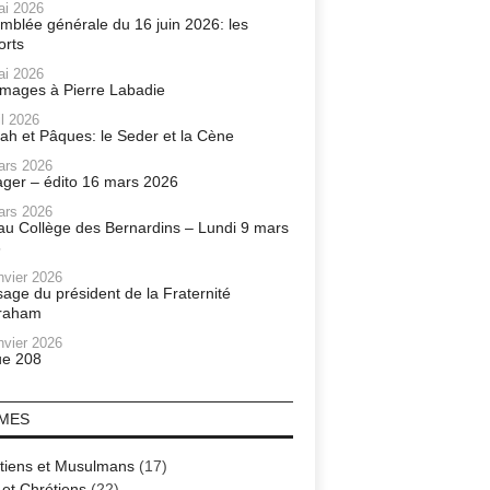
ai 2026
mblée générale du 16 juin 2026: les
orts
ai 2026
ages à Pierre Labadie
il 2026
ah et Pâques: le Seder et la Cène
ars 2026
ager – édito 16 mars 2026
ars 2026
r au Collège des Bernardins – Lundi 9 mars
6
nvier 2026
age du président de la Fraternité
raham
nvier 2026
e 208
MES
tiens et Musulmans
(17)
 et Chrétiens
(22)