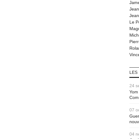
Jam
Jean
Jean
Le P
Magu
Mich
Pier
Rola
Vince
LES
24 s
Yom 
Com
07 o
Guer
nouv
04 n