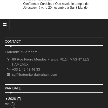
Conférence Cordoba « Que révèle le temple de
Jérusalem ? », le 20 novembre à Saint-Mandé
CONTACT
Fraternité d'Abraham
60 Rue Pierre Mendes France 78114 MAGNY LES
HAMEAUX
+33 1 45 49 46 33
sg@fraternite-dabraham.com
PAR DATE
▼
2026 (7)
mai(2)