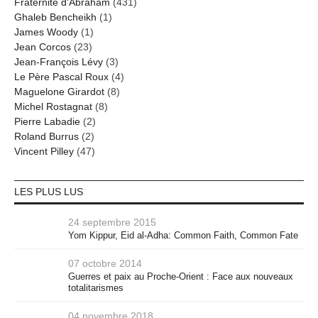
Fraternité d'Abraham
(431)
Ghaleb Bencheikh
(1)
James Woody
(1)
Jean Corcos
(23)
Jean-François Lévy
(3)
Le Père Pascal Roux
(4)
Maguelone Girardot
(8)
Michel Rostagnat
(8)
Pierre Labadie
(2)
Roland Burrus
(2)
Vincent Pilley
(47)
LES PLUS LUS
24 septembre 2015
Yom Kippur, Eid al-Adha: Common Faith, Common Fate
07 octobre 2014
Guerres et paix au Proche-Orient : Face aux nouveaux
totalitarismes
04 novembre 2018