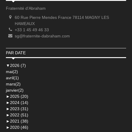
Fraternité d'Abraham
60 Rue Pierre Mendes France 78114 MAGNY LES
HAMEAUX
+33 1 45 49 46 33
sg@fraternite-dabraham.com
PAR DATE
▼
2026 (7)
mai(2)
avril(1)
mars(2)
janvier(2)
►
2025 (20)
►
2024 (14)
►
2023 (31)
►
2022 (51)
►
2021 (38)
►
2020 (46)