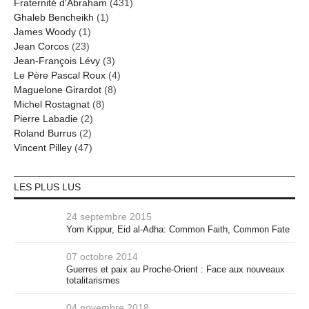
Fraternité d'Abraham
(431)
Ghaleb Bencheikh
(1)
James Woody
(1)
Jean Corcos
(23)
Jean-François Lévy
(3)
Le Père Pascal Roux
(4)
Maguelone Girardot
(8)
Michel Rostagnat
(8)
Pierre Labadie
(2)
Roland Burrus
(2)
Vincent Pilley
(47)
LES PLUS LUS
24 septembre 2015
Yom Kippur, Eid al-Adha: Common Faith, Common Fate
07 octobre 2014
Guerres et paix au Proche-Orient : Face aux nouveaux
totalitarismes
04 novembre 2018