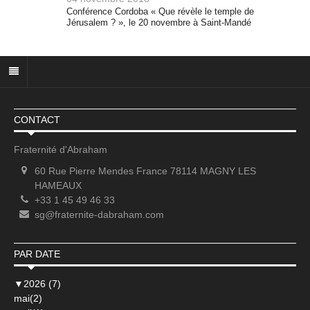
Conférence Cordoba « Que révèle le temple de
Jérusalem ? », le 20 novembre à Saint-Mandé
CONTACT
Fraternité d'Abraham
60 Rue Pierre Mendes France 78114 MAGNY LES
HAMEAUX
+33 1 45 49 46 33
sg@fraternite-dabraham.com
PAR DATE
▼
2026 (7)
mai(2)