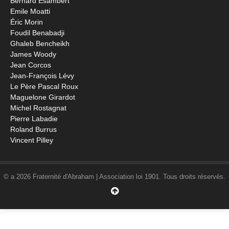
Bernard Esambert
Emile Moatti
Éric Morin
Foudil Benabadji
Ghaleb Bencheikh
James Woody
Jean Corcos
Jean-François Lévy
Le Père Pascal Roux
Maguelone Girardot
Michel Rostagnat
Pierre Labadie
Roland Burrus
Vincent Pilley
© a 2026 Fraternité d'Abraham | Association loi 1901. Tous droits réservés.