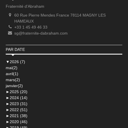
Fraternité d'Abraham
60 Rue Pierre Mendes France 78114 MAGNY LES
HAMEAUX
+33 1 45 49 46 33
sg@fraternite-dabraham.com
PAR DATE
▼
2026 (7)
mai(2)
avril(1)
mars(2)
janvier(2)
►
2025 (20)
►
2024 (14)
►
2023 (31)
►
2022 (51)
►
2021 (38)
►
2020 (46)
►
2019 (49)