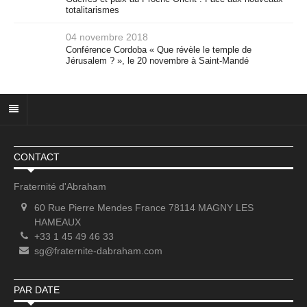
totalitarismes
04 novembre 2018
Conférence Cordoba « Que révèle le temple de
Jérusalem ? », le 20 novembre à Saint-Mandé
CONTACT
Fraternité d'Abraham
60 Rue Pierre Mendes France 78114 MAGNY LES
HAMEAUX
+33 1 45 49 46 33
sg@fraternite-dabraham.com
PAR DATE