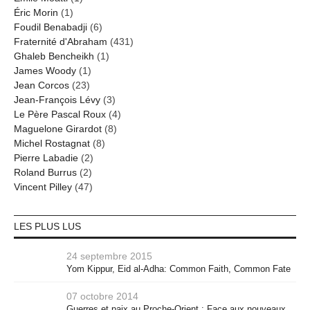
Éric Morin
(1)
Foudil Benabadji
(6)
Fraternité d'Abraham
(431)
Ghaleb Bencheikh
(1)
James Woody
(1)
Jean Corcos
(23)
Jean-François Lévy
(3)
Le Père Pascal Roux
(4)
Maguelone Girardot
(8)
Michel Rostagnat
(8)
Pierre Labadie
(2)
Roland Burrus
(2)
Vincent Pilley
(47)
LES PLUS LUS
24 septembre 2015
Yom Kippur, Eid al-Adha: Common Faith, Common Fate
07 octobre 2014
Guerres et paix au Proche-Orient : Face aux nouveaux