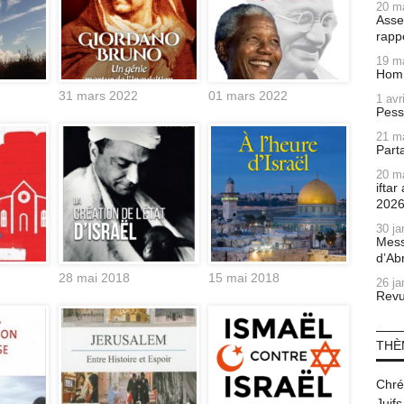
20 m
Asse
rapp
19 m
Homm
31 mars 2022
01 mars 2022
1 avr
Pess
21 m
Part
20 m
ifta
202
30 ja
Mess
d’Ab
28 mai 2018
15 mai 2018
26 ja
Revu
THÈ
Chré
Juifs