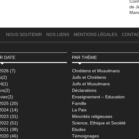
Conf
de J
Man
NOUS SOUTENIR
NOS LIENS
MENTIONS LÉGALES
CONTA
R DATE
PAR THÈME
2026 (7)
Chrétiens et Musulmans
i(2)
Juifs et Chrétiens
il(1)
Juifs et Musulmans
rs(2)
Déclarations
vier(2)
Enseignement – Education
2025 (20)
Famille
2024 (14)
La Paix
2023 (31)
Minorités religieuses
2022 (51)
Science, Ethique et Société
2021 (38)
Etudes
2020 (46)
Témoignages