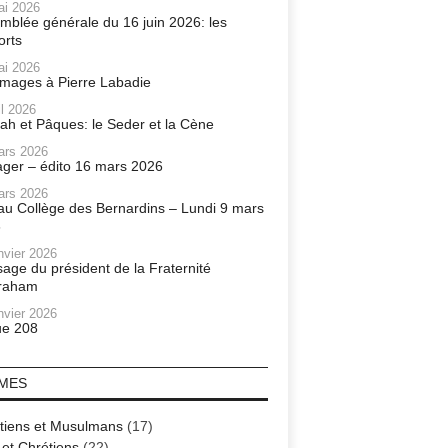
ai 2026
mblée générale du 16 juin 2026: les
orts
ai 2026
ages à Pierre Labadie
il 2026
ah et Pâques: le Seder et la Cène
ars 2026
ager – édito 16 mars 2026
ars 2026
r au Collège des Bernardins – Lundi 9 mars
6
nvier 2026
age du président de la Fraternité
raham
nvier 2026
e 208
MES
tiens et Musulmans
(17)
 et Chrétiens
(22)