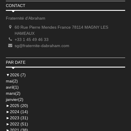
CONTACT
Fraternité d'Abraham
60 Rue Pierre Mendes France 78114 MAGNY LES
HAMEAUX
+33 1 45 49 46 33
sg@fraternite-dabraham.com
PAR DATE
▼
2026 (7)
mai(2)
avril(1)
mars(2)
janvier(2)
►
2025 (20)
►
2024 (14)
►
2023 (31)
►
2022 (51)
►
2021 (38)