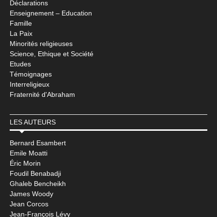
Déclarations
Enseignement – Education
Famille
La Paix
Minorités religieuses
Science, Ethique et Société
Etudes
Témoignages
Interreligieux
Fraternité d'Abraham
LES AUTEURS
Bernard Esambert
Emile Moatti
Éric Morin
Foudil Benabadji
Ghaleb Bencheikh
James Woody
Jean Corcos
Jean-François Lévy