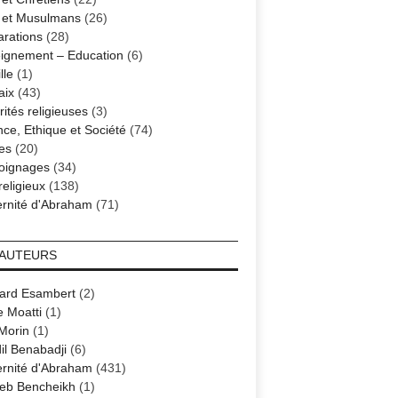
s et Musulmans
(26)
arations
(28)
ignement – Education
(6)
lle
(1)
aix
(43)
ités religieuses
(3)
nce, Ethique et Société
(74)
es
(20)
oignages
(34)
religieux
(138)
ernité d'Abraham
(71)
 AUTEURS
ard Esambert
(2)
e Moatti
(1)
 Morin
(1)
il Benabadji
(6)
ernité d'Abraham
(431)
eb Bencheikh
(1)