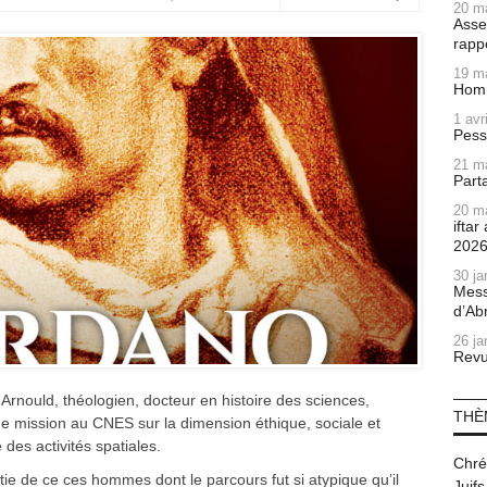
20 m
Asse
rapp
19 m
Homm
1 avr
Pess
21 m
Part
20 m
ifta
202
30 ja
Mess
d’Ab
26 ja
Revu
Arnould, théologien, docteur en histoire des sciences,
THÈ
e mission au CNES sur la dimension éthique, sociale et
e des activités spatiales.
Chré
artie de ce ces hommes dont le parcours fut si atypique qu’il
Juifs