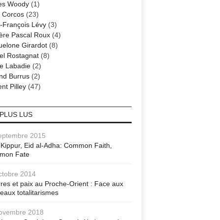
es Woody
(1)
 Corcos
(23)
-François Lévy
(3)
ère Pascal Roux
(4)
elone Girardot
(8)
el Rostagnat
(8)
re Labadie
(2)
nd Burrus
(2)
nt Pilley
(47)
 PLUS LUS
eptembre 2015
Kippur, Eid al-Adha: Common Faith,
mon Fate
ctobre 2014
res et paix au Proche-Orient : Face aux
eaux totalitarismes
ovembre 2018