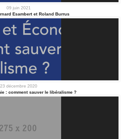
09 juin 2021
ernard Esambert et Roland Burrus
23 décembre 2020
e : comment sauver le libéralisme ?