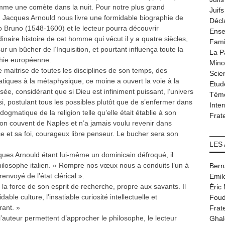
omme une comète dans la nuit. Pour notre plus grand
Juif
 Jacques Arnould nous livre une formidable biographie de
Décl
 Bruno (1548-1600) et le lecteur pourra découvrir
Ense
dinaire histoire de cet homme qui vécut il y a quatre siècles,
Fami
r un bûcher de l’Inquisition, et pourtant influença toute la
La P
hie européenne.
Minor
 maitrise de toutes les disciplines de son temps, des
Scie
iques à la métaphysique, ce moine a ouvert la voie à la
Etud
sée, considérant que si Dieu est infiniment puissant, l’univers
Tém
ssi, postulant tous les possibles plutôt que de s’enfermer dans
Inter
dogmatique de la religion telle qu’elle était établie à son
Frat
son couvent de Naples et n’a jamais voulu revenir dans
ce et sa foi, courageux libre penseur. Le bucher sera son
LES
cques Arnould étant lui-même un dominicain défroqué, il
hilosophe italien. « Rompre nos vœux nous a conduits l’un à
Bern
envoyé de l’état clérical ».
Emil
e la force de son esprit de recherche, propre aux savants. Il
Éric
able culture, l’insatiable curiosité intellectuelle et
Foud
rant. »
Frat
 l’auteur permettent d’approcher le philosophe, le lecteur
Ghal