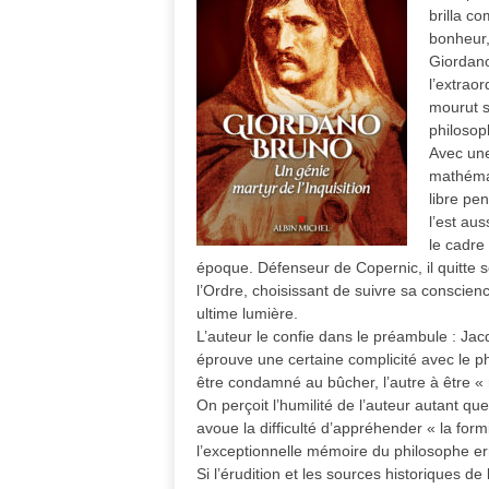
brilla c
bonheur,
Giordano
l’extraor
mourut su
philosop
Avec une
mathémat
libre pen
l’est au
le cadre 
époque. Défenseur de Copernic, il quitte 
l’Ordre, choisissant de suivre sa conscien
ultime lumière.
L’auteur le confie dans le préambule : Ja
éprouve une certaine complicité avec le p
être condamné au bûcher, l’autre à être « r
On perçoit l’humilité de l’auteur autant qu
avoue la difficulté d’appréhender « la formid
l’exceptionnelle mémoire du philosophe er
Si l’érudition et les sources historiques de