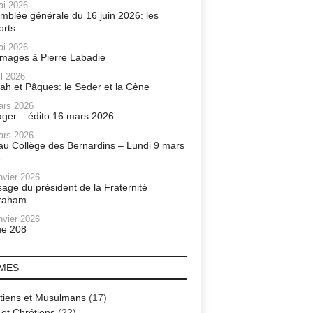
ai 2026
mblée générale du 16 juin 2026: les
orts
ai 2026
ages à Pierre Labadie
il 2026
ah et Pâques: le Seder et la Cène
ars 2026
ager – édito 16 mars 2026
ars 2026
r au Collège des Bernardins – Lundi 9 mars
6
nvier 2026
age du président de la Fraternité
raham
nvier 2026
e 208
MES
tiens et Musulmans
(17)
 et Chrétiens
(22)