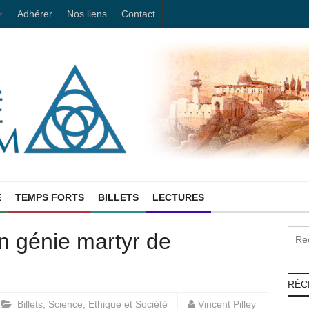
Adhérer
Nos liens
Contact
E
TEMPS FORTS
BILLETS
LECTURES
n génie martyr de
RÉC
Billets
,
Science, Ethique et Société
Vincent Pilley