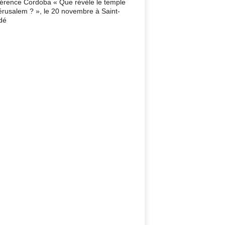
érence Cordoba « Que révèle le temple
érusalem ? », le 20 novembre à Saint-
dé