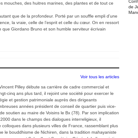
Conf
es mouches, des huitres marines, des plantes et de tout ce
de J
Man
utant que de la profondeur. Porté par un souffle empli d’une
gence, la vraie, celle de l’esprit et celle du cœur. On en ressort
ve que Giordano Bruno et son humble serviteur écrivain
Voir tous les articles
Vincent Pilley débute sa carrière de cadre commercial et
gt-cinq ans plus tard, il rejoint une société pour exercer le
tégie et gestion patrimoniale auprès des dirigeants
ombreuses années président de conseil de quartier puis vice-
de soutien au maire de Voisins le Bx (78). Par son implication
2000 dans le champs des dialogues interreligieux, il
colloques dans plusieurs villes de France, rassemblant plus
que le bouddhisme de Nichiren, dans la tradition mahayaniste