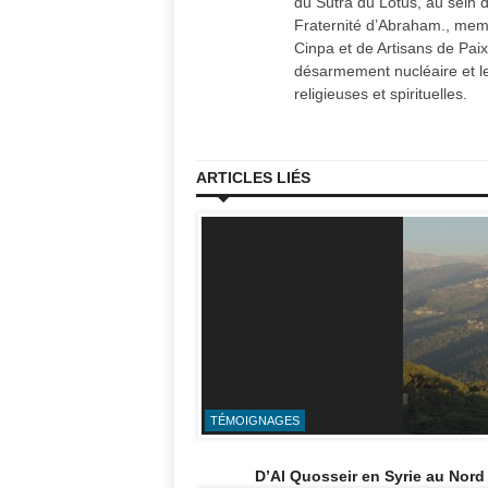
du Sûtra du Lotus, au sein 
Fraternité d’Abraham., memb
Cinpa et de Artisans de Paix.
désarmement nucléaire et les
religieuses et spirituelles.
ARTICLES LIÉS
TÉMOIGNAGES
D’Al Quosseir en Syrie au Nor