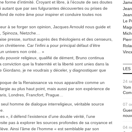
e forme d’intimité. Croyant et libre, à l’écoute de ses doutes
Jam
oi autant que par ses fulgurantes découvertes ou prises de
Jean
 fond de notre âme pour inspirer et conduire toutes nos
Jean
Le P
teur à se forger son opinion, Jacques Arnould nous guide et
Magu
e, Spinoza, Nietzche…
Mich
aise presse, surtout auprès des théologiens et des censeurs,
Pier
on chrétienne. Car l’infini a pour principal défaut d’être
Rola
’un univers non créé… »
Vince
 du pouvoir religieux, qualifié de dément, Bruno continua
conviction que la fraternité et la liberté sont unies dans la
LES
rère Giordano, je ne voudrais y déceler, y diagnostiquer que
24 s
 époque de la Renaissance va nous apparaître comme un
Yom 
argie au plus haut point, mais aussi par son expérience de
Com
aris, Londres, Francfort, Prague…
 seul homme de dialogue interreligieux, véritable source
07 o
e.
Guer
nouv
es », il défend l’existence d’une double vérité, l’une
’hésite pas à explorer les sources profondes de sa croyance et
04 n
oulève. Ainsi l’âme de l’homme « est semblable par son