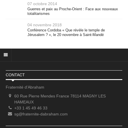
07 octobre 2014
Guerres et paix au Proche-Orient : Face aux nouveaux
totalitarismes
04 novembre 2018
Conférence Cordoba « Que révèle le temple de
Jérusalem ? », le 20 novembre à Saint-Mandé
CONTACT
Fraternité d'Abraham
60 Rue Pierre Mendes France 78114 MAGNY LES
HAMEAUX
+33 1 45 49 46 33
sg@fraternite-dabraham.com