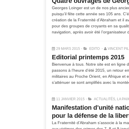
Quatre ouvrages de Geor
Georges Loinger est un de nos plus ancien
puisqu’il fête cette année ses 105 ans. C
création de la Fraternité d’Abraham et il a
pour des groupes de croyants en sa qualit
navigation, après avoir été l’organisateur 
29 MARS 2015
EDITO
VINCENT PI
Editorial printemps 2015
Bienvenue à tous. Notre site est en ligne
passons à l’heure d’été 2015, un retour en
militaires au Proche Orient, en Afrique et 
s’atténuer se sont amplifiés avec la monté
11 JANVIER 2015
ACTUALITÉS
,
LA PAI
Manifestation d’unité natio
pour la défense de la libe
La Fraternité d’Abraham s’associe à la m
aux victimes des crimes des 7, 8 et 9 janvi