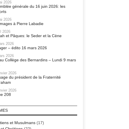
ai 2026
mblée générale du 16 juin 2026: les
orts
ai 2026
ages à Pierre Labadie
il 2026
ah et Pâques: le Seder et la Cène
ars 2026
ager – édito 16 mars 2026
ars 2026
r au Collège des Bernardins – Lundi 9 mars
6
nvier 2026
age du président de la Fraternité
raham
nvier 2026
e 208
MES
tiens et Musulmans
(17)
 et Chrétiens
(22)