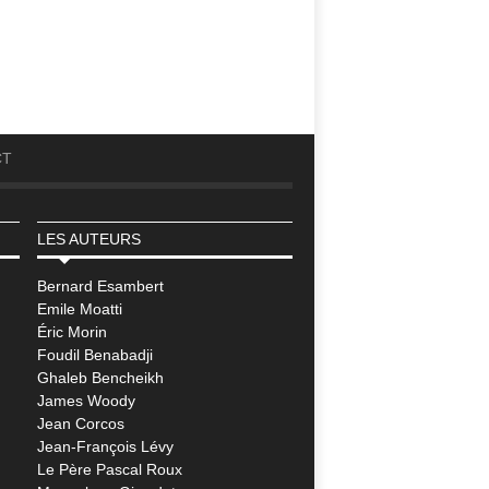
CT
LES AUTEURS
Bernard Esambert
Emile Moatti
Éric Morin
Foudil Benabadji
Ghaleb Bencheikh
James Woody
Jean Corcos
Jean-François Lévy
Le Père Pascal Roux