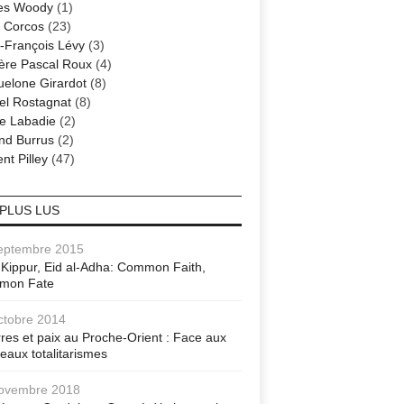
es Woody
(1)
 Corcos
(23)
-François Lévy
(3)
ère Pascal Roux
(4)
elone Girardot
(8)
el Rostagnat
(8)
re Labadie
(2)
nd Burrus
(2)
nt Pilley
(47)
 PLUS LUS
eptembre 2015
Kippur, Eid al-Adha: Common Faith,
mon Fate
ctobre 2014
res et paix au Proche-Orient : Face aux
eaux totalitarismes
ovembre 2018