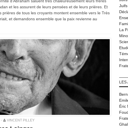
ternité d’Abraham saluent très chaleureusement leurs frères
Juif
n et les assurent de leurs pensées et de leurs prières. Et
Décl
 prières de tous les croyants montent ensemble vers le Très
Ense
iait, et demandons ensemble que la paix revienne au
Fami
La P
Minor
Scie
Etud
Tém
Inter
Frat
LES
Bern
Emil
Éric
Foud
Frat
VINCENT PILLEY
Ghal