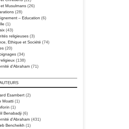
s et Musulmans
(26)
arations
(28)
ignement – Education
(6)
lle
(1)
aix
(43)
ités religieuses
(3)
nce, Ethique et Société
(74)
es
(20)
oignages
(34)
religieux
(138)
ernité d'Abraham
(71)
 AUTEURS
ard Esambert
(2)
e Moatti
(1)
 Morin
(1)
il Benabadji
(6)
ernité d'Abraham
(431)
eb Bencheikh
(1)