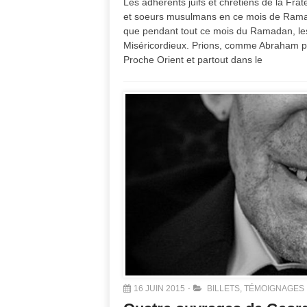
Les adhérents juifs et chrétiens de la Fra
et soeurs musulmans en ce mois de Ramada
que pendant tout ce mois du Ramadan, les
Miséricordieux. Prions, comme Abraham pr
Proche Orient et partout dans le
16 JUIN 2015
BILLETS
,
TÉMOIGNAGES