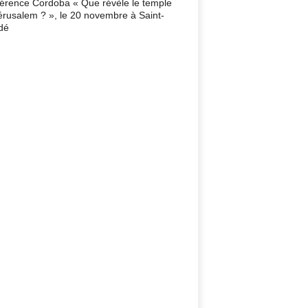
érence Cordoba « Que révèle le temple
érusalem ? », le 20 novembre à Saint-
dé