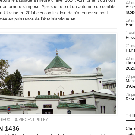
 depuis le passage à l’heure d’hiver 2014. Au moment où nous
20 m
r en arrière s’impose. Après un été et un automne de conflits
Asse
rapp
en Ukraine en 2014 ces conflits, loin de s’atténuer se sont
ntée en puissance de l’état islamique en
19 m
Homm
1 avr
Pess
21 m
Part
20 m
ifta
202
30 ja
Mess
d’Ab
26 ja
Revu
THÈ
GIEUX
VINCENT PILLEY
N 1436
Chré
Juifs