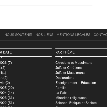
NOUS SOUTENIR
NOS LIENS
MENTIONS LÉGALES
CONTA
R DATE
PAR THÈME
2026 (7)
Chrétiens et Musulmans
i(2)
Juifs et Chrétiens
il(1)
Juifs et Musulmans
rs(2)
Déclarations
vier(2)
Enseignement – Education
2025 (20)
Famille
2024 (14)
La Paix
2023 (31)
Minorités religieuses
2022 (51)
Science, Ethique et Société