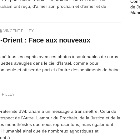
Conf
ham ont reçu, d’aimer son prochain et d’aimer et de
de J
Man
VINCENT PILLEY
-Orient : Face aux nouveaux
cupé tous les esprits avec ces photos insoutenables de corps
quettes aveugles dans le ciel d’Israël, comme pour
ion seule et attiser de part et d’autre des sentiments de haine
 PILLEY
Fraternité d’Abraham a un message à transmettre. Celui de
espect de l’Autre. L’amour du Prochain, de la Justice et de la
illes monothéistes que nous représentons, mais également
de l’Humanité ainsi que de nombreux agnostiques et
ent à