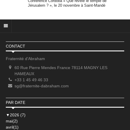
Conférence Cordoba « Que révèle le temple de
Jérusalem ? », le 20 novembre à Saint-Mandé
CONTACT
Fraternité d'Abraham
60 Rue Pierre Mendes France 78114 MAGNY LES
HAMEAUX
+33 1 45 49 46 33
sg@fraternite-dabraham.com
PAR DATE
▼
2026 (7)
mai(2)
avril(1)