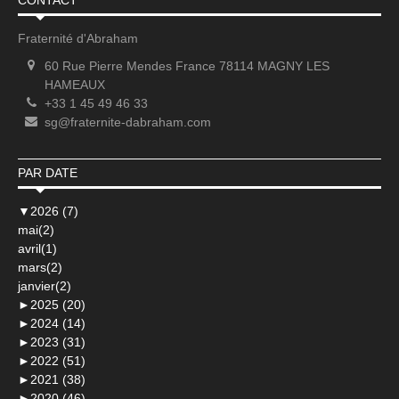
CONTACT
Fraternité d'Abraham
60 Rue Pierre Mendes France 78114 MAGNY LES
HAMEAUX
+33 1 45 49 46 33
sg@fraternite-dabraham.com
PAR DATE
▼
2026 (7)
mai(2)
avril(1)
mars(2)
janvier(2)
►
2025 (20)
►
2024 (14)
►
2023 (31)
►
2022 (51)
►
2021 (38)
►
2020 (46)