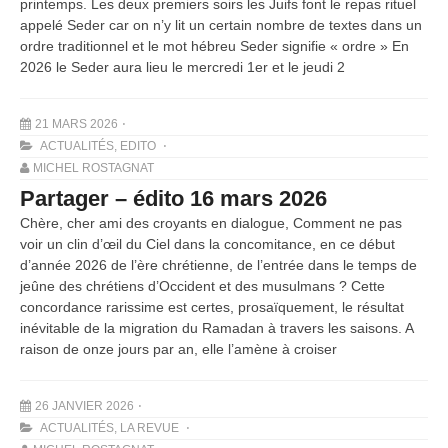
printemps. Les deux premiers soirs les Juifs font le repas rituel
appelé Seder car on n’y lit un certain nombre de textes dans un
ordre traditionnel et le mot hébreu Seder signifie « ordre » En
2026 le Seder aura lieu le mercredi 1er et le jeudi 2
21 MARS 2026
ACTUALITÉS
,
EDITO
MICHEL ROSTAGNAT
Partager – édito 16 mars 2026
Chère, cher ami des croyants en dialogue, Comment ne pas
voir un clin d’œil du Ciel dans la concomitance, en ce début
d’année 2026 de l’ère chrétienne, de l’entrée dans le temps de
jeûne des chrétiens d’Occident et des musulmans ? Cette
concordance rarissime est certes, prosaïquement, le résultat
inévitable de la migration du Ramadan à travers les saisons. A
raison de onze jours par an, elle l’amène à croiser
26 JANVIER 2026
ACTUALITÉS
,
LA REVUE