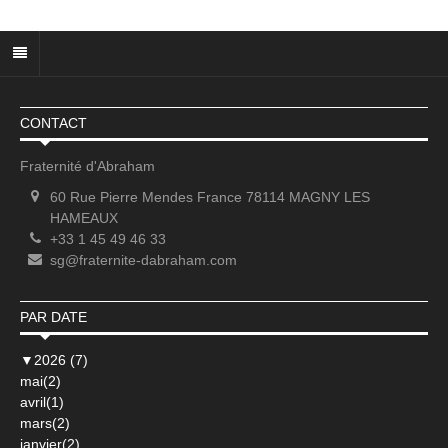
CONTACT
Fraternité d'Abraham
60 Rue Pierre Mendes France 78114 MAGNY LES
HAMEAUX
+33 1 45 49 46 33
sg@fraternite-dabraham.com
PAR DATE
▼
2026 (7)
mai(2)
avril(1)
mars(2)
janvier(2)