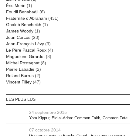
Éric Morin
(1)
Foudil Benabadji
(6)
Fraternité d'Abraham
(431)
Ghaleb Bencheikh
(1)
James Woody
(1)
Jean Corcos
(23)
Jean-François Lévy
(3)
Le Père Pascal Roux
(4)
Maguelone Girardot
(8)
Michel Rostagnat
(8)
Pierre Labadie
(2)
Roland Burrus
(2)
Vincent Pilley
(47)
LES PLUS LUS
24 septembre 2015
Yom Kippur, Eid al-Adha: Common Faith, Common Fate
07 octobre 2014
Guerres et paix au Proche-Orient : Face aux nouveaux