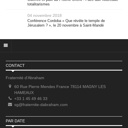
totalitarismes
04 novembre 2018
Conférence Cordoba « Que révèle le temple de
Jérusalem ? », le 20 novembre à Saint-Mandé
CONTACT
Fraternité d'Abraham
60 Rue Pierre Mendes France 78114 MAGNY LES
HAMEAUX
+33 1 45 49 46 33
sg@fraternite-dabraham.com
PAR DATE