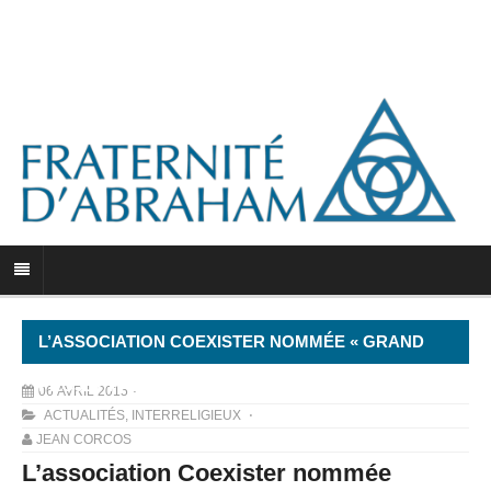
L’ASSOCIATION COEXISTER NOMMÉE « GRAND
PROJET PRÉSIDENTIEL »
06 AVRIL 2015
ACTUALITÉS
,
INTERRELIGIEUX
JEAN CORCOS
L’association Coexister nommée