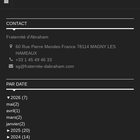
CONTACT
Fraternité d'Abraham
60 Rue Pierre Mendes France 78114 MAGNY LES
HAMEAUX
+33 1 45 49 46 33
sg@fraternite-dabraham.com
PAR DATE
▼
2026 (7)
mai(2)
avril(1)
mars(2)
janvier(2)
►
2025 (20)
►
2024 (14)