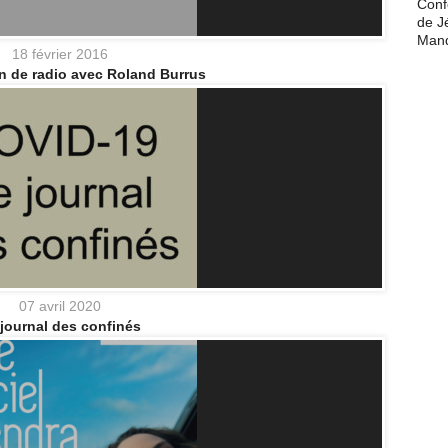
Conf
de J
Man
18 février 2016
n de radio avec Roland Burrus
07 avril 2020
journal des confinés