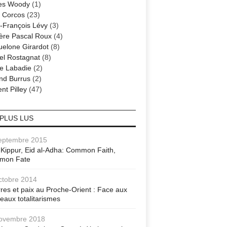
es Woody
(1)
 Corcos
(23)
-François Lévy
(3)
ère Pascal Roux
(4)
elone Girardot
(8)
el Rostagnat
(8)
re Labadie
(2)
nd Burrus
(2)
nt Pilley
(47)
 PLUS LUS
eptembre 2015
Kippur, Eid al-Adha: Common Faith,
mon Fate
ctobre 2014
res et paix au Proche-Orient : Face aux
eaux totalitarismes
ovembre 2018