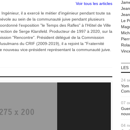
volume.
Jam
Voir tous les articles
Jean
ngénieur, il a exercé le métier d'ingénieur pendant toute sa
Jean
énévole au sein de la communauté juive pendant plusieurs
Le P
ordonné l'exposition "le Temps des Rafles" à l'Hôtel de Ville
Magu
rection de Serge Klarsfeld. Producteur de 1997 à 2020, sur la
Mich
mission "Rencontre". Président délégué de la Commission
Pier
Musulmans du CRIF (2009-2019), il a rejoint la "Fraternité
Rola
nouveau vice-président représentant la communauté juive.
Vince
LES
24 s
Yom 
Com
07 o
Guer
nouv
04 n