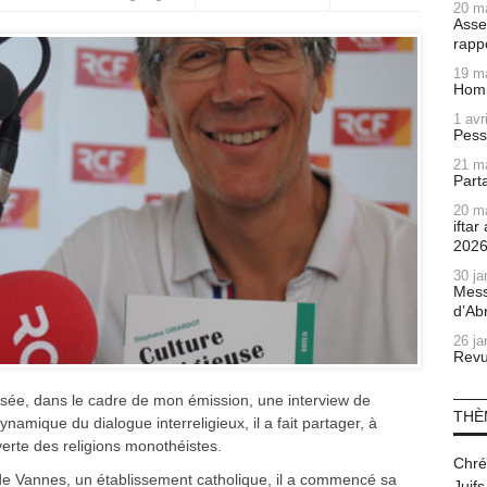
20 m
Asse
rapp
19 m
Homm
1 avr
Pess
21 m
Part
20 m
ifta
202
30 ja
Mess
d’Ab
26 ja
Revu
sée, dans le cadre de mon émission, une interview de
THÈ
amique du dialogue interreligieux, il a fait partager, à
erte des religions monothéistes.
Chré
de Vannes, un établissement catholique, il a commencé sa
Juifs