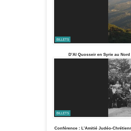
BILLETS
D’Al Quosseir en Syrie au Nor
BILLETS
Conférence : L’Amitié Judéo-Chrétienn