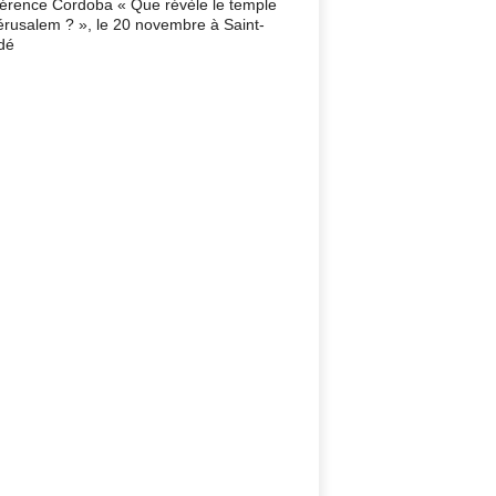
érence Cordoba « Que révèle le temple
érusalem ? », le 20 novembre à Saint-
dé