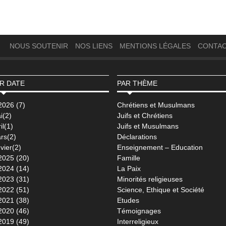
NOUS SOUTENIR
NOS LIENS
MENTIONS LÉGALES
CONTA
R DATE
PAR THÈME
2026 (7)
Chrétiens et Musulmans
i(2)
Juifs et Chrétiens
il(1)
Juifs et Musulmans
rs(2)
Déclarations
vier(2)
Enseignement – Education
2025 (20)
Famille
2024 (14)
La Paix
2023 (31)
Minorités religieuses
2022 (51)
Science, Ethique et Société
2021 (38)
Etudes
2020 (46)
Témoignages
2019 (49)
Interreligieux