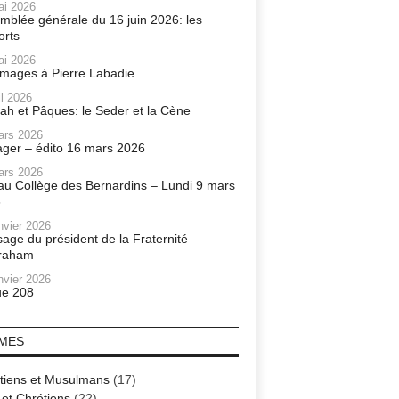
ai 2026
mblée générale du 16 juin 2026: les
orts
ai 2026
ages à Pierre Labadie
il 2026
ah et Pâques: le Seder et la Cène
ars 2026
ager – édito 16 mars 2026
ars 2026
r au Collège des Bernardins – Lundi 9 mars
6
nvier 2026
age du président de la Fraternité
raham
nvier 2026
e 208
MES
tiens et Musulmans
(17)
 et Chrétiens
(22)