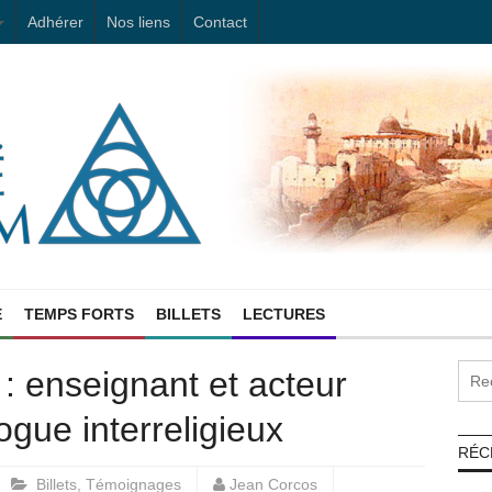
Adhérer
Nos liens
Contact
E
TEMPS FORTS
BILLETS
LECTURES
: enseignant et acteur
gue interreligieux
RÉC
Billets
,
Témoignages
Jean Corcos