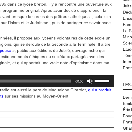
1995 dans ce lycée breton, il y a rencontré une ouverture aux
Juif
un programme original. Après avoir décidé d’approfondir la
Décl
ivant presque le cursus des prêtres catholiques -, cela lui a
Ense
sur l’Islam et le Judaïsme ; puis de partager ce savoir avec
Fami
La P
Minor
’années, il propose aux lycéens volontaires de cette école un
Scie
gions, qui se déroule de la Seconde à la Terminale. Il a tiré
Etud
gieuse
», publié aux éditions du Jubilé, ouvrage riche qui
Tém
stionnements éthiques ou sociétaux partagés avec les
Inter
ginale, et qui apportait une vraie note d’optimisme dans ma
Frat
Utilisez
00:00
les
LES
e radio est aussi le père de Maguelone Girardot,
qui a produit
flèches
ts
sur ses missions au Moyen-Orient.
haut/bas
Bern
pour
Emil
augmenter
Éric
ou
Foud
diminuer
Frat
le
Ghal