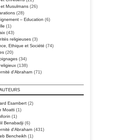
s et Musulmans
(26)
arations
(28)
ignement – Education
(6)
lle
(1)
aix
(43)
ités religieuses
(3)
nce, Ethique et Société
(74)
es
(20)
oignages
(34)
religieux
(138)
ernité d'Abraham
(71)
 AUTEURS
ard Esambert
(2)
e Moatti
(1)
 Morin
(1)
il Benabadji
(6)
ernité d'Abraham
(431)
eb Bencheikh
(1)