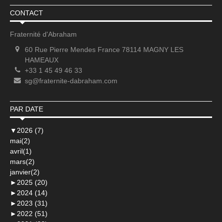
CONTACT
Fraternité d'Abraham
60 Rue Pierre Mendes France 78114 MAGNY LES
HAMEAUX
+33 1 45 49 46 33
sg@fraternite-dabraham.com
PAR DATE
▼
2026 (7)
mai(2)
avril(1)
mars(2)
janvier(2)
►
2025 (20)
►
2024 (14)
►
2023 (31)
►
2022 (51)