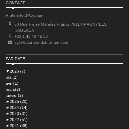
CONTACT
Fraternité d'Abraham
60 Rue Pierre Mendes France 78114 MAGNY LES
HAMEAUX
+33 1 45 49 46 33
sg@fraternite-dabraham.com
PAR DATE
▼
2026 (7)
mai(2)
avril(1)
mars(2)
janvier(2)
►
2025 (20)
►
2024 (14)
►
2023 (31)
►
2022 (51)
►
2021 (38)