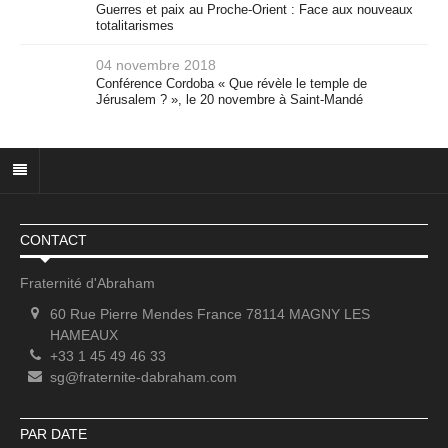
Guerres et paix au Proche-Orient : Face aux nouveaux
totalitarismes
04 novembre 2018
Conférence Cordoba « Que révèle le temple de
Jérusalem ? », le 20 novembre à Saint-Mandé
CONTACT
Fraternité d'Abraham
60 Rue Pierre Mendes France 78114 MAGNY LES
HAMEAUX
+33 1 45 49 46 33
sg@fraternite-dabraham.com
PAR DATE