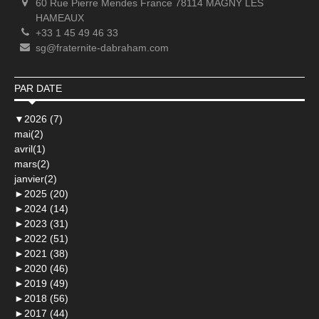
60 Rue Pierre Mendes France 78114 MAGNY LES
HAMEAUX
+33 1 45 49 46 33
sg@fraternite-dabraham.com
PAR DATE
▼
2026 (7)
mai(2)
avril(1)
mars(2)
janvier(2)
►
2025 (20)
►
2024 (14)
►
2023 (31)
►
2022 (51)
►
2021 (38)
►
2020 (46)
►
2019 (49)
►
2018 (56)
►
2017 (44)