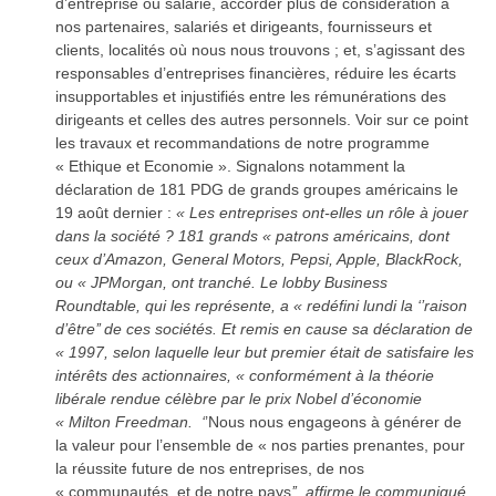
d’entreprise ou salarié, accorder plus de considération à
nos partenaires, salariés et dirigeants, fournisseurs et
clients, localités où nous nous trouvons ; et, s’agissant des
responsables d’entreprises financières, réduire les écarts
insupportables et injustifiés entre les rémunérations des
dirigeants et celles des autres personnels. Voir sur ce point
les travaux et recommandations de notre programme
« Ethique et Economie ». Signalons notamment la
déclaration de 181 PDG de grands groupes américains le
19 août dernier :
« Les entreprises ont-elles un rôle à jouer
dans la société ? 181 grands « patrons américains, dont
ceux d’Amazon, General Motors, Pepsi, Apple, BlackRock,
ou « JPMorgan, ont tranché. Le lobby Business
Roundtable, qui les représente, a « redéfini lundi la ‘’raison
d’être’’ de ces sociétés. Et remis en cause sa déclaration de
« 1997, selon laquelle leur but premier était de satisfaire les
intérêts des actionnaires, « conformément à la théorie
libérale rendue célèbre par le prix Nobel d’économie
« Milton Freedman. ‘
’Nous nous engageons à générer de
la valeur pour l’ensemble de « nos parties prenantes, pour
la réussite future de nos entreprises, de nos
« communautés, et de notre pays
’’
, affirme le communiqué