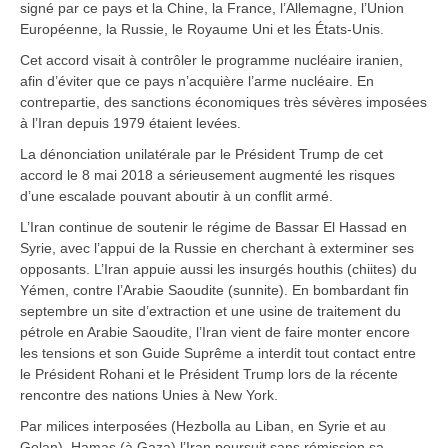
signé par ce pays et la Chine, la France, l’Allemagne, l’Union
Européenne, la Russie, le Royaume Uni et les États-Unis.
Cet accord visait à contrôler le programme nucléaire iranien,
afin d’éviter que ce pays n’acquière l’arme nucléaire. En
contrepartie, des sanctions économiques très sévères imposées
à l’Iran depuis 1979 étaient levées.
La dénonciation unilatérale par le Président Trump de cet
accord le 8 mai 2018 a sérieusement augmenté les risques
d’une escalade pouvant aboutir à un conflit armé.
L’Iran continue de soutenir le régime de Bassar El Hassad en
Syrie, avec l’appui de la Russie en cherchant à exterminer ses
opposants. L’Iran appuie aussi les insurgés houthis (chiites) du
Yémen, contre l’Arabie Saoudite (sunnite). En bombardant fin
septembre un site d’extraction et une usine de traitement du
pétrole en Arabie Saoudite, l’Iran vient de faire monter encore
les tensions et son Guide Suprême a interdit tout contact entre
le Président Rohani et le Président Trump lors de la récente
rencontre des nations Unies à New York.
Par milices interposées (Hezbolla au Liban, en Syrie et au
Golan), Hamas (à Gaza) l’Iran poursuit sans rémission sa