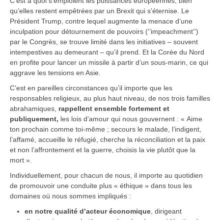
C’est à quoi s’emploient les puissances européennes, bien
qu’elles restent empêtrées par un Brexit qui s’éternise. Le
Président Trump, contre lequel augmente la menace d’une
inculpation pour détournement de pouvoirs (‘’impeachment’’)
par le Congrès, se trouve limité dans les initiatives – souvent
intempestives au demeurant – qu’il prend. Et la Corée du Nord
en profite pour lancer un missile à partir d’un sous-marin, ce qui
aggrave les tensions en Asie.
C’est en pareilles circonstances qu’il importe que les
responsables religieux, au plus haut niveau, de nos trois familles
abrahamiques,
rappellent ensemble fortement et
publiquement,
les lois d’amour qui nous gouvernent : « Aime
ton prochain comme toi-même ; secours le malade, l’indigent,
l’affamé, accueille le réfugié, cherche la réconciliation et la paix
et non l’affrontement et la guerre, choisis la vie plutôt que la
mort ».
Individuellement, pour chacun de nous, il importe au quotidien
de promouvoir une conduite plus « éthique » dans tous les
domaines où nous sommes impliqués :
en notre qualité d’acteur économique
, dirigeant