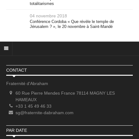
totalitarismes
04 novembre 2018
Conférence Cordoba « Que révèle le temple de
Jérusalem ? », le 20 novembre à Saint-Mandé
CONTACT
Fraternité d'Abraham
60 Rue Pierre Mendes France 78114 MAGNY LES
HAMEAUX
+33 1 45 49 46 33
sg@fraternite-dabraham.com
PAR DATE