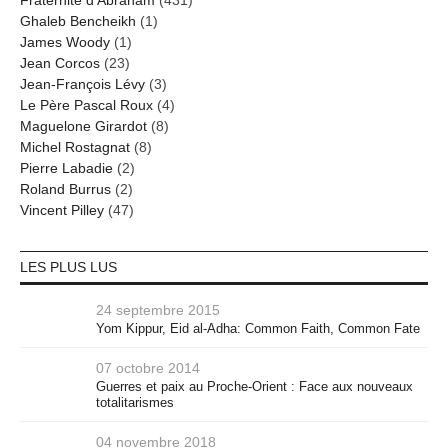
Fraternité d'Abraham
(431)
Ghaleb Bencheikh
(1)
James Woody
(1)
Jean Corcos
(23)
Jean-François Lévy
(3)
Le Père Pascal Roux
(4)
Maguelone Girardot
(8)
Michel Rostagnat
(8)
Pierre Labadie
(2)
Roland Burrus
(2)
Vincent Pilley
(47)
LES PLUS LUS
24 septembre 2015
Yom Kippur, Eid al-Adha: Common Faith, Common Fate
07 octobre 2014
Guerres et paix au Proche-Orient : Face aux nouveaux
totalitarismes
04 novembre 2018