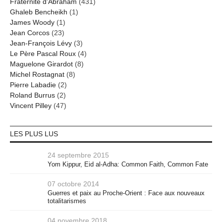
Fraternité d'Abraham
(431)
Ghaleb Bencheikh
(1)
James Woody
(1)
Jean Corcos
(23)
Jean-François Lévy
(3)
Le Père Pascal Roux
(4)
Maguelone Girardot
(8)
Michel Rostagnat
(8)
Pierre Labadie
(2)
Roland Burrus
(2)
Vincent Pilley
(47)
LES PLUS LUS
24 septembre 2015
Yom Kippur, Eid al-Adha: Common Faith, Common Fate
07 octobre 2014
Guerres et paix au Proche-Orient : Face aux nouveaux
totalitarismes
04 novembre 2018