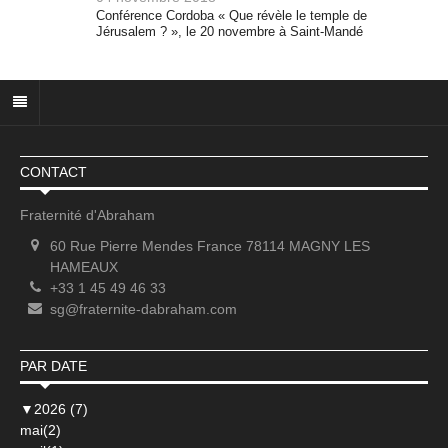
Conférence Cordoba « Que révèle le temple de
Jérusalem ? », le 20 novembre à Saint-Mandé
CONTACT
Fraternité d'Abraham
60 Rue Pierre Mendes France 78114 MAGNY LES
HAMEAUX
+33 1 45 49 46 33
sg@fraternite-dabraham.com
PAR DATE
▼
2026 (7)
mai(2)