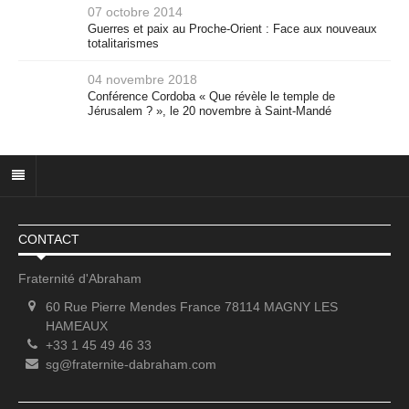
07 octobre 2014
Guerres et paix au Proche-Orient : Face aux nouveaux
totalitarismes
04 novembre 2018
Conférence Cordoba « Que révèle le temple de
Jérusalem ? », le 20 novembre à Saint-Mandé
CONTACT
Fraternité d'Abraham
60 Rue Pierre Mendes France 78114 MAGNY LES
HAMEAUX
+33 1 45 49 46 33
sg@fraternite-dabraham.com