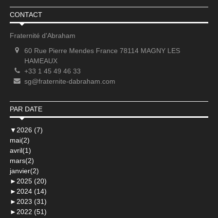
CONTACT
Fraternité d'Abraham
60 Rue Pierre Mendes France 78114 MAGNY LES
HAMEAUX
+33 1 45 49 46 33
sg@fraternite-dabraham.com
PAR DATE
▼
2026 (7)
mai(2)
avril(1)
mars(2)
janvier(2)
►
2025 (20)
►
2024 (14)
►
2023 (31)
►
2022 (51)