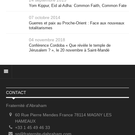
Yom Kippur, Eid al-Adha: Common Faith, Common Fate
07 octobre 2014
Guerres et paix au Proche-Orient : Face aux nouveaux
totalitarismes
04 novembre 2018
Conférence Cordoba « Que révèle le temple de
Jérusalem ? », le 20 novembre à Saint-Mandé
CONTACT
Fraternité d'Abraham
60 Rue Pierre Mendes France 78114 MAGNY LES
HAMEAUX
+33 1 45 49 46 33
sg@fraternite-dabraham.com