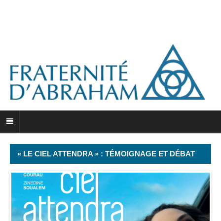
« LE CIEL ATTENDRA » : TÉMOIGNAGE ET DÉBAT
SUR LA RADICALISATION, À AIX-LES-BAINS LE 2
DÉCEMBRE