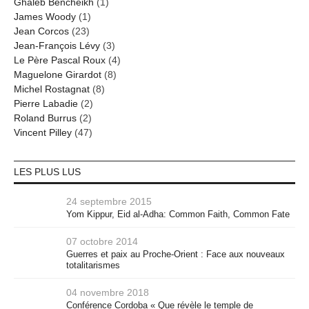
Ghaleb Bencheikh
(1)
James Woody
(1)
Jean Corcos
(23)
Jean-François Lévy
(3)
Le Père Pascal Roux
(4)
Maguelone Girardot
(8)
Michel Rostagnat
(8)
Pierre Labadie
(2)
Roland Burrus
(2)
Vincent Pilley
(47)
LES PLUS LUS
24 septembre 2015
Yom Kippur, Eid al-Adha: Common Faith, Common Fate
07 octobre 2014
Guerres et paix au Proche-Orient : Face aux nouveaux
totalitarismes
04 novembre 2018
Conférence Cordoba « Que révèle le temple de