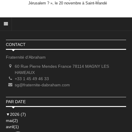
Jérusalem ? », le 20 novembre à Saint-Mandé
CONTACT
Fraternité d'Abraham
60 Rue Pierre Mendes France 78114 MAGNY LES
HAMEAUX
+33 1 45 49 46 33
sg@fraternite-dabraham.com
PAR DATE
▼
2026 (7)
mai(2)
avril(1)