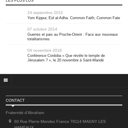
LES PLUS LUS
24 septembre 2015
Yom Kippur, Eid al-Adha: Common Faith, Common Fate
07 octobre 2014
Guerres et paix au Proche-Orient : Face aux nouveaux
totalitarismes
04 novembre 2018
Conférence Cordoba « Que révèle le temple de
Jérusalem ? », le 20 novembre à Saint-Mandé
CONTACT
Fraternité d'Abraham
60 Rue Pierre Mendes France 78114 MAGNY LES
HAMEAUX