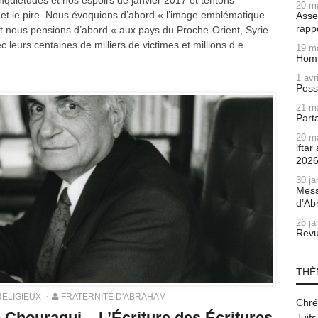
nquiétudes et nos espoirs de janvier 2017 et tentons
20 m
r et le pire. Nous évoquions d’abord « l’image emblématique
Asse
rapp
t nous pensions d’abord « aux pays du Proche-Orient, Syrie
c leurs centaines de milliers de victimes et millions d e
19 m
Homm
1 avr
Pess
21 m
Part
20 m
ifta
202
30 ja
Mess
d’Ab
26 ja
Revu
THÈ
RELIGIEUX
FRATERNITÉ D'ABRAHAM
Chré
é Chouraqui – L’Écriture des Écritures
Juifs