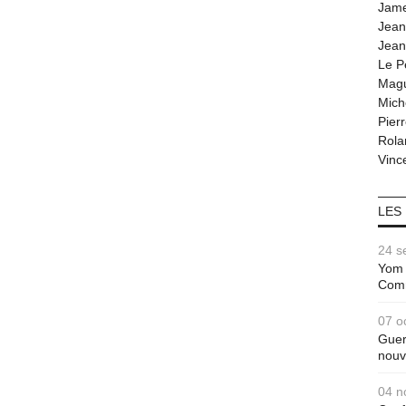
Jam
Jean
Jean
Le P
Magu
Mich
Pier
Rola
Vince
LES
24 s
Yom 
Com
07 o
Guer
nouv
04 n