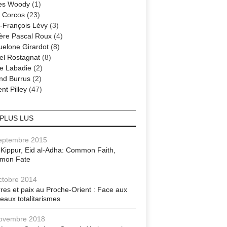
es Woody
(1)
 Corcos
(23)
-François Lévy
(3)
ère Pascal Roux
(4)
elone Girardot
(8)
el Rostagnat
(8)
re Labadie
(2)
nd Burrus
(2)
nt Pilley
(47)
 PLUS LUS
eptembre 2015
Kippur, Eid al-Adha: Common Faith,
mon Fate
ctobre 2014
res et paix au Proche-Orient : Face aux
eaux totalitarismes
ovembre 2018