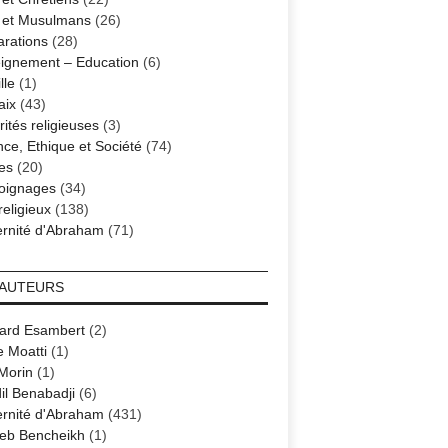
s et Musulmans
(26)
arations
(28)
ignement – Education
(6)
lle
(1)
aix
(43)
ités religieuses
(3)
nce, Ethique et Société
(74)
es
(20)
oignages
(34)
religieux
(138)
ernité d'Abraham
(71)
 AUTEURS
ard Esambert
(2)
e Moatti
(1)
 Morin
(1)
il Benabadji
(6)
ernité d'Abraham
(431)
eb Bencheikh
(1)