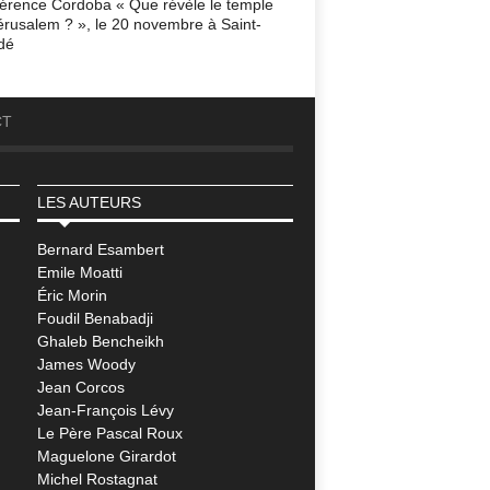
érence Cordoba « Que révèle le temple
érusalem ? », le 20 novembre à Saint-
dé
CT
LES AUTEURS
Bernard Esambert
Emile Moatti
Éric Morin
Foudil Benabadji
Ghaleb Bencheikh
James Woody
Jean Corcos
Jean-François Lévy
Le Père Pascal Roux
Maguelone Girardot
Michel Rostagnat