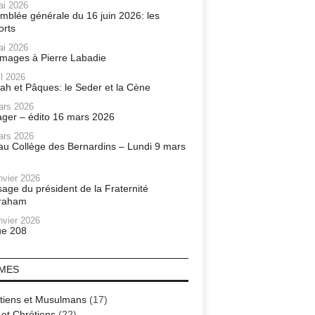
ai 2026
mblée générale du 16 juin 2026: les
orts
ai 2026
ages à Pierre Labadie
il 2026
ah et Pâques: le Seder et la Cène
ars 2026
ager – édito 16 mars 2026
ars 2026
r au Collège des Bernardins – Lundi 9 mars
6
nvier 2026
age du président de la Fraternité
raham
nvier 2026
e 208
MES
tiens et Musulmans
(17)
 et Chrétiens
(22)