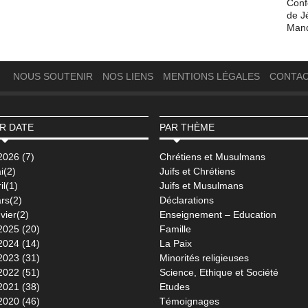
Conf
de J
Man
NOUS SOUTENIR
NOS LIENS
MENTIONS LÉGALES
CONTA
R DATE
PAR THÈME
2026 (7)
Chrétiens et Musulmans
i(2)
Juifs et Chrétiens
il(1)
Juifs et Musulmans
rs(2)
Déclarations
vier(2)
Enseignement – Education
2025 (20)
Famille
2024 (14)
La Paix
2023 (31)
Minorités religieuses
2022 (51)
Science, Ethique et Société
2021 (38)
Etudes
2020 (46)
Témoignages