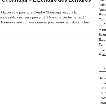
Juif
Décl
ant la vie et le parcours d’André Chouraqui jusqu’à la
Ense
randes religions, sera présenté à Paris, le 1er février 2017
Fami
l’harmonie interconfessionnelle, proclamée par l’Assemblée
La P
Minor
Scie
Etud
Tém
Inter
Frat
LES
Bern
Emil
Éric
Foud
Frat
Ghal