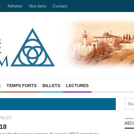
Adhérer
Nos liens
Contact
E
TEMPS FORTS
BILLETS
LECTURES
PILLEY
RÉC
018