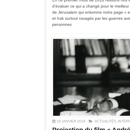
En ce premier mois de 2018 relisons nos i
d’évaluer ce qui a changé pour le meilleu
de Jérusalem qui enlumine notre page » e
et Irak surtout ravagés par les guerres ave
personnes
18 JANVIER 2018
ACTUALITÉS
,
INTER
Projection du film « Andr