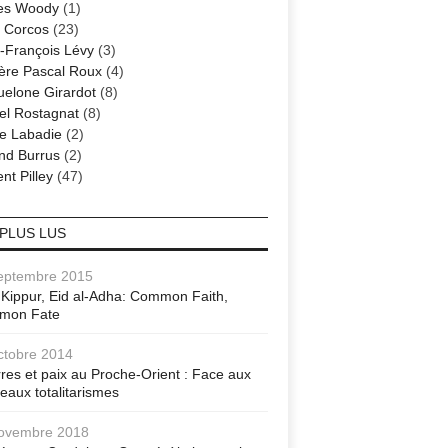
es Woody
(1)
 Corcos
(23)
-François Lévy
(3)
ère Pascal Roux
(4)
elone Girardot
(8)
el Rostagnat
(8)
re Labadie
(2)
nd Burrus
(2)
nt Pilley
(47)
 PLUS LUS
eptembre 2015
Kippur, Eid al-Adha: Common Faith,
mon Fate
ctobre 2014
res et paix au Proche-Orient : Face aux
eaux totalitarismes
ovembre 2018