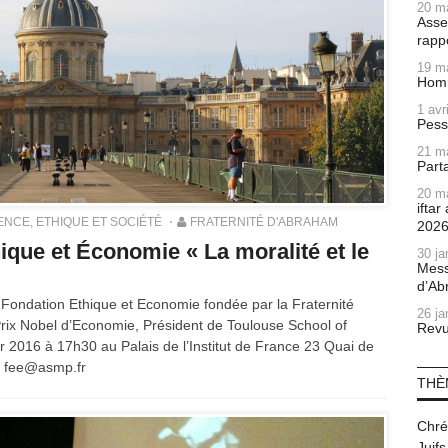
20 m
Asse
rapp
19 m
Homm
1 avr
Pess
21 m
Part
20 m
ifta
ENCE, ETHIQUE ET SOCIÉTÉ
FRATERNITÉ D'ABRAHAM
202
que et Économie « La moralité et le
30 ja
Mess
d’Ab
 Fondation Ethique et Economie fondée par la Fraternité
26 ja
rix Nobel d’Economie, Président de Toulouse School of
Revu
ier 2016 à 17h30 au Palais de l’Institut de France 23 Quai de
e: fee@asmp.fr
THÈ
Chré
Juifs