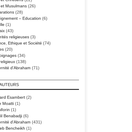
s et Musulmans
(26)
arations
(28)
ignement – Education
(6)
lle
(1)
aix
(43)
ités religieuses
(3)
nce, Ethique et Société
(74)
es
(20)
oignages
(34)
religieux
(138)
ernité d'Abraham
(71)
 AUTEURS
ard Esambert
(2)
e Moatti
(1)
 Morin
(1)
il Benabadji
(6)
ernité d'Abraham
(431)
eb Bencheikh
(1)