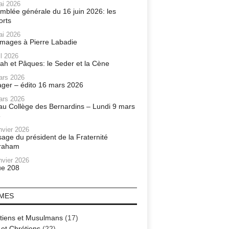
ai 2026
mblée générale du 16 juin 2026: les
orts
ai 2026
ages à Pierre Labadie
il 2026
ah et Pâques: le Seder et la Cène
ars 2026
ager – édito 16 mars 2026
ars 2026
r au Collège des Bernardins – Lundi 9 mars
6
nvier 2026
age du président de la Fraternité
raham
nvier 2026
e 208
MES
tiens et Musulmans
(17)
 et Chrétiens
(22)