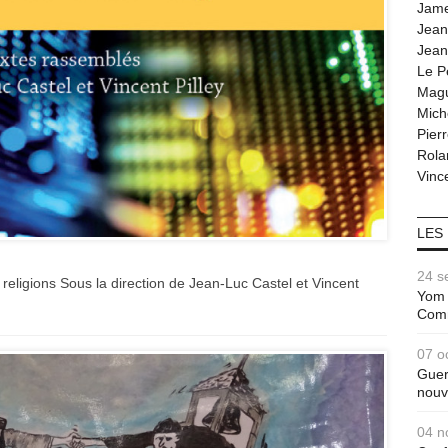
Jam
Jean
Jean
Le P
Magu
Mich
Pier
Rola
Vince
LES
24 s
 religions Sous la direction de Jean-Luc Castel et Vincent
Yom 
Com
07 o
Guer
nouv
04 n