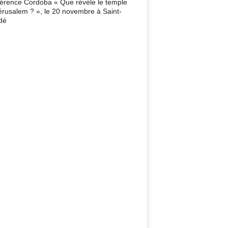
érence Cordoba « Que révèle le temple
érusalem ? », le 20 novembre à Saint-
dé