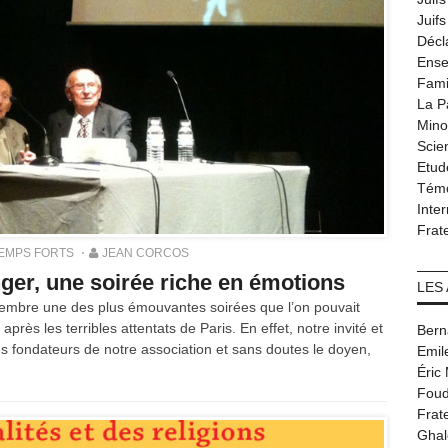
Juif
Décl
Ense
Fami
La P
Minor
Scie
Etud
Tém
Inter
Frat
EMPS FORTS
JEAN CORCOS
r, une soirée riche en émotions
LES
ovembre une des plus émouvantes soirées que l’on pouvait
rès les terribles attentats de Paris. En effet, notre invité et
Bern
s fondateurs de notre association et sans doutes le doyen,
Emil
Éric
Foud
Frat
Ghal