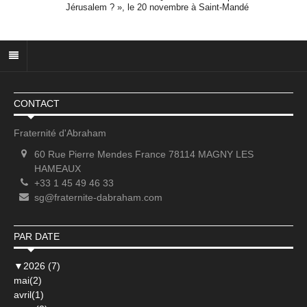
Jérusalem ? », le 20 novembre à Saint-Mandé
CONTACT
Fraternité d'Abraham
60 Rue Pierre Mendes France 78114 MAGNY LES
HAMEAUX
+33 1 45 49 46 33
sg@fraternite-dabraham.com
PAR DATE
▼
2026 (7)
mai(2)
avril(1)