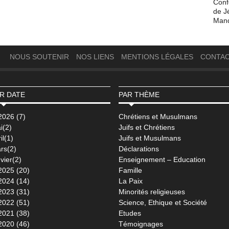
Conf
de J
Man
NOUS SOUTENIR
NOS LIENS
MENTIONS LÉGALES
CONTA
R DATE
PAR THÈME
2026 (7)
Chrétiens et Musulmans
i(2)
Juifs et Chrétiens
il(1)
Juifs et Musulmans
rs(2)
Déclarations
vier(2)
Enseignement – Education
2025 (20)
Famille
2024 (14)
La Paix
2023 (31)
Minorités religieuses
2022 (51)
Science, Ethique et Société
2021 (38)
Etudes
2020 (46)
Témoignages