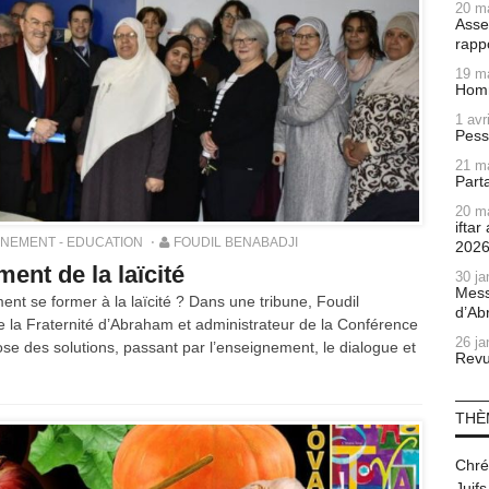
20 m
Asse
rapp
19 m
Homm
1 avr
Pess
21 m
Part
20 m
ifta
NEMENT - EDUCATION
FOUDIL BENABADJI
202
ent de la laïcité
30 ja
Mess
t se former à la laïcité ? Dans une tribune, Foudil
d’Ab
 la Fraternité d’Abraham et administrateur de la Conférence
26 ja
se des solutions, passant par l’enseignement, le dialogue et
Revu
THÈ
Chré
Juifs