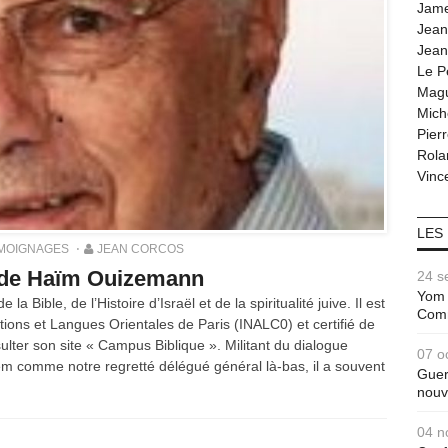
Jam
Jean
Jean
Le P
Magu
Mich
Pier
Rola
Vince
LES
MOIGNAGES
JEAN CORCOS
 de Haïm Ouizemann
24 s
Yom 
 Bible, de l’Histoire d’Israël et de la spiritualité juive. Il est
Com
ations et Langues Orientales de Paris (INALC0) et certifié de
sulter son site « Campus Biblique ». Militant du dialogue
07 o
alem comme notre regretté délégué général là-bas, il a souvent
Guer
nouv
04 n