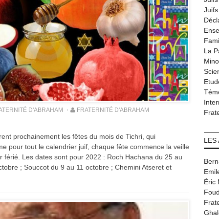
Juif
Décl
Ense
Fami
La P
Minor
Scie
Etud
Tém
Inter
ATERNITÉ D'ABRAHAM
FRATERNITÉ D'ABRAHAM
Frat
ent prochainement les fêtes du mois de Tichri, qui
LES
 pour tout le calendrier juif, chaque fête commence la veille
our férié. Les dates sont pour 2022 : Roch Hachana du 25 au
Bern
tobre ; Souccot du 9 au 11 octobre ; Chemini Atseret et
Emil
Éric
Foud
Frat
Ghal