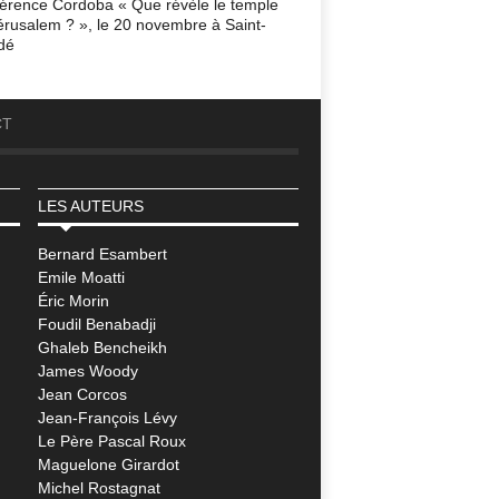
érence Cordoba « Que révèle le temple
érusalem ? », le 20 novembre à Saint-
dé
CT
LES AUTEURS
Bernard Esambert
Emile Moatti
Éric Morin
Foudil Benabadji
Ghaleb Bencheikh
James Woody
Jean Corcos
Jean-François Lévy
Le Père Pascal Roux
Maguelone Girardot
Michel Rostagnat