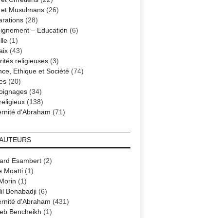
s et Musulmans
(26)
arations
(28)
ignement – Education
(6)
lle
(1)
aix
(43)
ités religieuses
(3)
nce, Ethique et Société
(74)
es
(20)
oignages
(34)
religieux
(138)
ernité d'Abraham
(71)
 AUTEURS
ard Esambert
(2)
e Moatti
(1)
 Morin
(1)
il Benabadji
(6)
ernité d'Abraham
(431)
eb Bencheikh
(1)