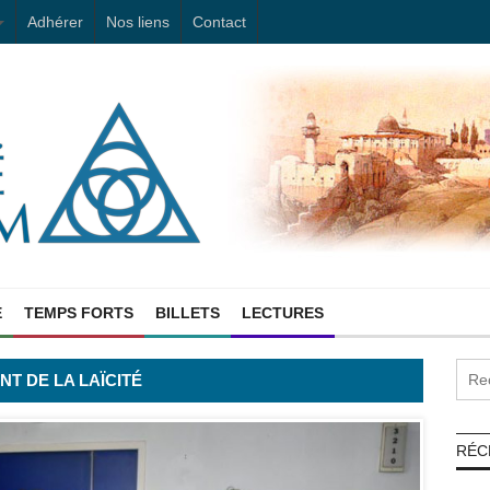
Adhérer
Nos liens
Contact
E
TEMPS FORTS
BILLETS
LECTURES
T DE LA LAÏCITÉ
RÉC