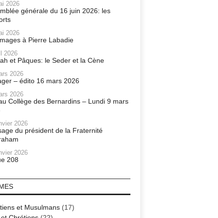
ai 2026
mblée générale du 16 juin 2026: les
orts
ai 2026
ages à Pierre Labadie
il 2026
ah et Pâques: le Seder et la Cène
ars 2026
ager – édito 16 mars 2026
ars 2026
r au Collège des Bernardins – Lundi 9 mars
6
nvier 2026
age du président de la Fraternité
raham
nvier 2026
e 208
MES
tiens et Musulmans
(17)
 et Chrétiens
(22)