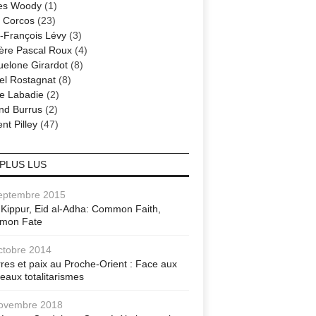
es Woody
(1)
 Corcos
(23)
-François Lévy
(3)
ère Pascal Roux
(4)
elone Girardot
(8)
el Rostagnat
(8)
re Labadie
(2)
nd Burrus
(2)
nt Pilley
(47)
 PLUS LUS
eptembre 2015
Kippur, Eid al-Adha: Common Faith,
mon Fate
ctobre 2014
res et paix au Proche-Orient : Face aux
eaux totalitarismes
ovembre 2018