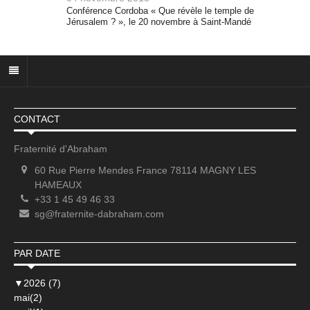
Conférence Cordoba « Que révèle le temple de
Jérusalem ? », le 20 novembre à Saint-Mandé
CONTACT
Fraternité d'Abraham
60 Rue Pierre Mendes France 78114 MAGNY LES
HAMEAUX
+33 1 45 49 46 33
sg@fraternite-dabraham.com
PAR DATE
▼
2026 (7)
mai(2)