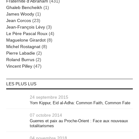
Fraternité d'Abraham
(431)
Ghaleb Bencheikh
(1)
James Woody
(1)
Jean Corcos
(23)
Jean-François Lévy
(3)
Le Père Pascal Roux
(4)
Maguelone Girardot
(8)
Michel Rostagnat
(8)
Pierre Labadie
(2)
Roland Burrus
(2)
Vincent Pilley
(47)
LES PLUS LUS
24 septembre 2015
Yom Kippur, Eid al-Adha: Common Faith, Common Fate
07 octobre 2014
Guerres et paix au Proche-Orient : Face aux nouveaux
totalitarismes
04 novembre 2018